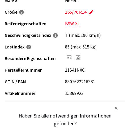
Marke
Nexen
Größe
165/70 R14
Reifeneigenschaften
BSW
XL
Geschwindigkeits­index
T (max. 190 km/h)
Lastindex
85 (max. 515 kg)
Besondere Eigenschaften
Herstellernummer
11541NXC
GTIN / EAN
8807622216381
Artikelnummer
15369923
Haben Sie alle notwendigen Informationen
gefunden?