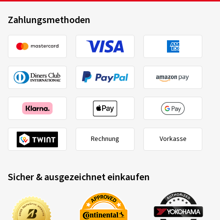
Ø Durchschnittliche Jahresfahrleistung:
12000 km
Zahlungsmethoden
Nexen
11541NXC
165/70 R14 85T
C
17.04.2026
Verifizierter Kauf
KATRIN J., Deutschland
Perfekte und unkomplizierte Abwicklung
Dimension:
205/55 R16 91H
Fahrstil:
Gemischt
Rechnung
Vorkasse
Ø Durchschnittliche Jahresfahrleistung:
20000 km
Fahrzeugtyp:
Seat Alhambra (7N) Facelift
Sicher & ausgezeichnet einkaufen
2020/740
B
A
C
16.04.2026
EU-Reifenlabel Datenblatt