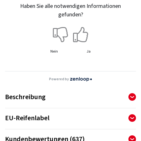
Haben Sie alle notwendigen Informationen
gefunden?
Nein
Ja
Powered by
Beschreibung
Quatrac 5
EU-Reifenlabel
Die Reifen-Kennzeichnungs-Verordnung legt die
Kundenbewertungen (637)
Informationspflichten zu Kraftstoffeffizienz, Nasshaftung
Ausgefallenes Design mit einzigartiger Sommer-