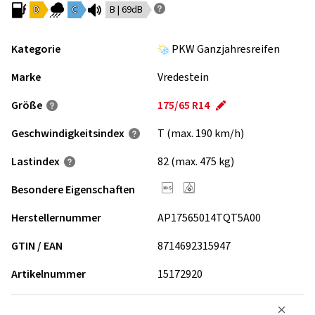
D
C
B | 69dB
Kategorie
PKW Ganzjahresreifen
Marke
Vredestein
Größe
175/65 R14
Geschwindigkeits­index
T (max. 190 km/h)
Lastindex
82 (max. 475 kg)
Besondere Eigenschaften
Herstellernummer
AP17565014TQT5A00
GTIN / EAN
8714692315947
Artikelnummer
15172920