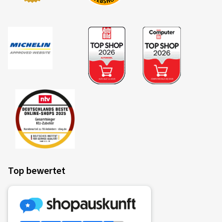
Ø Durchschnittliche Jahresfahrleistung:
3000 km
Die Kriterien und Bewertungsklassen im
Überblick
07.03.2026
Verifizierter Kauf
Holger F., Deutschland
Kraftstoffeffizienz
SUPER SERVICE Wir können reifen.com zu hundert
Der Kraftstoffverbrauch hängt vom Rollwiderstand der
Prozent weiterempfehlen! Super Angebot, schnelle
Bereifung, dem Fahrzeug selbst, den Fahrbedingungen und
Lieferung, sehr gutes Preis-Leistungsverhältnis. Das
dem Fahrverhalten des Fahrers ab. Der gemessene
Reifenkomplettset (Carmanifelgen black/Uniroyal
Rollwiderstand (Rollwiderstandskoeffizient) des Reifens
Reifen) entspricht genau unseren Vorstellungen.
Top bewertet
wird in Klassen A (größte Effizienz) bis E (geringste
Jederzeit gerne wieder!
Effizienz) eingeteilt.
Dimension:
235/45 R18 98Y
Fahrstil:
Gemischt
Ø Durchschnittliche Jahresfahrleistung:
10000 km
Ist ein Fahrzeug komplett mit Reifen der Klasse A