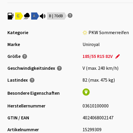
C
A
B | 70dB
Kategorie
PKW Sommerreifen
Marke
Uniroyal
Größe
185/55 R15 82V
Geschwindigkeits­index
V (max. 240 km/h)
Lastindex
82 (max. 475 kg)
Besondere Eigenschaften
Herstellernummer
03610100000
GTIN / EAN
4024068002147
Artikelnummer
15299309