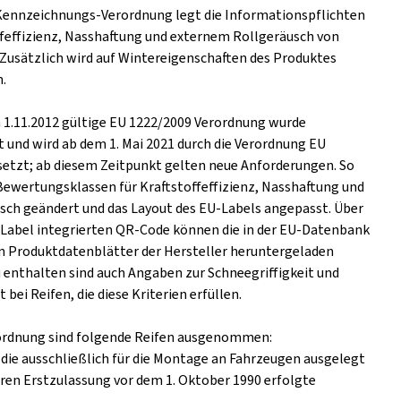
Kennzeichnungs-Verordnung legt die Informationspflichten
ffeffizienz, Nasshaftung und externem Rollgeräusch von
. Zusätzlich wird auf Wintereigenschaften des Produktes
.
m 1.11.2012 gültige EU 1222/2009 Verordnung wurde
t und wird ab dem 1. Mai 2021 durch die Verordnung EU
setzt; ab diesem Zeitpunkt gelten neue Anforderungen. So
Bewertungsklassen für Kraftstoffeffizienz, Nasshaftung und
ch geändert und das Layout des EU-Labels angepasst. Über
s Label integrierten QR-Code können die in der EU-Datenbank
n Produktdatenblätter der Hersteller heruntergeladen
 enthalten sind auch Angaben zur Schneegriffigkeit und
t bei Reifen, die diese Kriterien erfüllen.
ordnung sind folgende Reifen ausgenommen:
 die ausschließlich für die Montage an Fahrzeugen ausgelegt
eren Erstzulassung vor dem 1. Oktober 1990 erfolgte