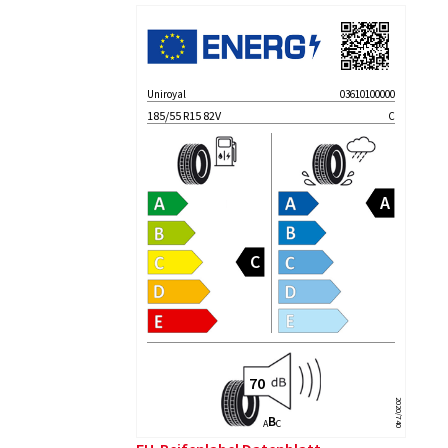
Uniroyal
03610100000
185/55 R15 82V
C
2020/740
B
A
C