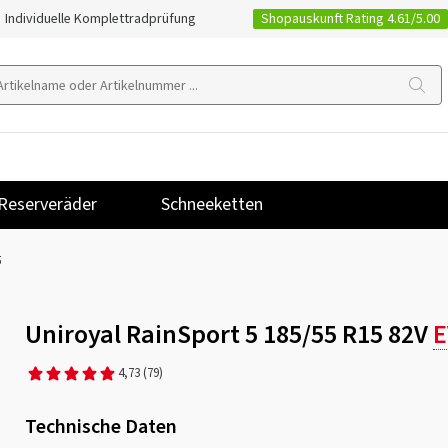
Shopauskunft Rating 4.61/5.00
Individuelle Komplettradprüfung
Reserveräder
Schneeketten
5
Uniroyal RainSport 5 185/55 R15 82V
E
4,73
(79)
Technische Daten