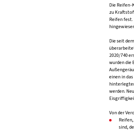
Die Reifen-
zu Kraftsto
Reifen fest
hingewiesen
Die seit de
überarbeite
2020/740 er
wurden die 
Außengeräus
einen in da
hinterlegte
werden. Neu
Eisgriffigkei
Von der Ver
Reifen,
sind, d