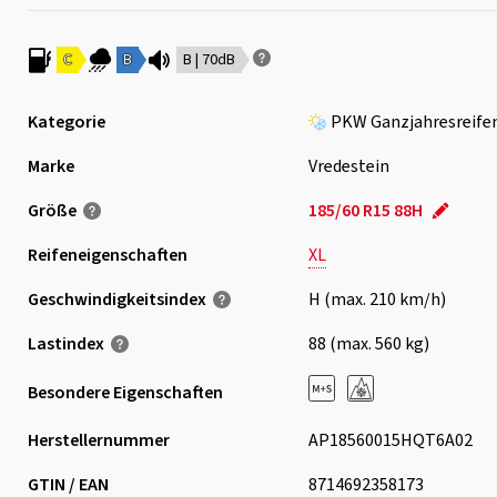
C
B
B | 70dB
Kategorie
PKW Ganzjahresreife
Marke
Vredestein
Größe
185/60 R15 88H
Reifeneigenschaften
XL
Geschwindigkeits­index
H (max. 210 km/h)
Lastindex
88 (max. 560 kg)
Besondere Eigenschaften
Herstellernummer
AP18560015HQT6A02
GTIN / EAN
8714692358173