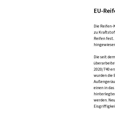
EU-Reif
Die Reifen-
zu Kraftsto
Reifen fest
hingewiesen
Die seit de
überarbeite
2020/740 er
wurden die 
Außengeräus
einen in da
hinterlegte
werden. Neu
Eisgriffigkei