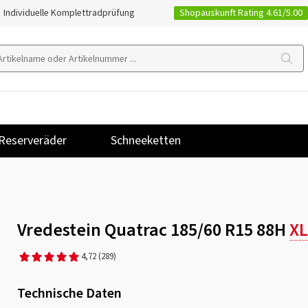
Shopauskunft Rating 4.61/5.00
Individuelle Komplettradprüfung
Reserveräder
Schneeketten
Vredestein Quatrac 185/60 R15 88H
XL
4,72
(289)
Technische Daten