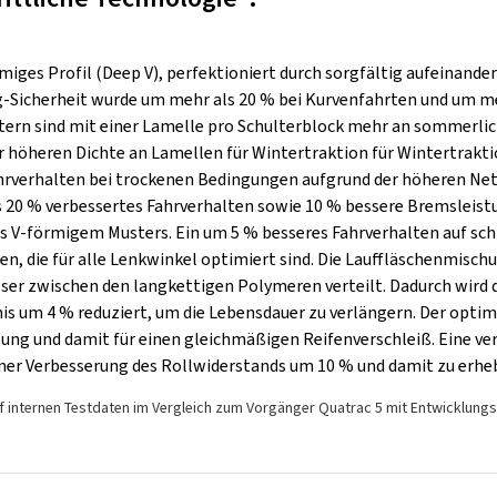
miges Profil (Deep V), perfektioniert durch sorgfältig aufeinand
-Sicherheit wurde um mehr als 20 % bei Kurvenfahrten und um mehr
tern sind mit einer Lamelle pro Schulterblock mehr an sommerli
r höheren Dichte an Lamellen für Wintertraktion für Wintertrakti
hrverhalten bei trockenen Bedingungen aufgrund der höheren Nett
 20 % verbessertes Fahrverhalten sowie 10 % bessere Bremsleistu
des V-förmigem Musters. Ein um 5 % besseres Fahrverhalten auf 
n, die für alle Lenkwinkel optimiert sind. Die Lauffläschenmisch
besser zwischen den langkettigen Polymeren verteilt. Dadurch wird
nis um 4 % reduziert, um die Lebensdauer zu verlängern. Der opti
lung und damit für einen gleichmäßigen Reifenverschleiß. Eine v
iner Verbesserung des Rollwiderstands um 10 % und damit zu erhe
f internen Testdaten im Vergleich zum Vorgänger Quatrac 5 mit Entwicklung