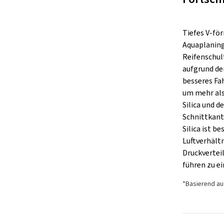
Tiefes V-för
Aquaplaning
Reifenschul
aufgrund de
besseres Fa
um mehr als
Silica und 
Schnittkante
Silica ist 
Luftverhält
Druckvertei
führen zu e
*Basierend au