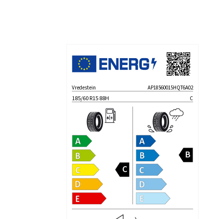
Vredestein
AP18560015HQT6A02
185/60 R15 88H
C