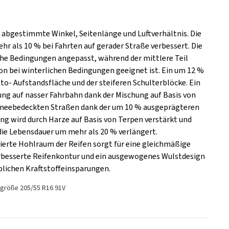
er abgestimmte Winkel, Seitenlänge und Luftverhältnis. Die
 als 10 % bei Fahrten auf gerader Straße verbessert. Die
che Bedingungen angepasst, während der mittlere Teil
on bei winterlichen Bedingungen geeignet ist. Ein um 12 %
o- Aufstandsfläche und der steiferen Schulterblöcke. Ein
ng auf nasser Fahrbahn dank der Mischung auf Basis von
schneebedeckten Straßen dank der um 10 % ausgeprägteren
ung wird durch Harze auf Basis von Terpen verstärkt und
 die Lebensdauer um mehr als 20 % verlängert.
mierte Hohlraum der Reifen sorgt für eine gleichmäßige
erbesserte Reifenkontur und ein ausgewogenes Wulstdesign
blichen Kraftstoffeinsparungen.
sgröße 205/55 R16 91V