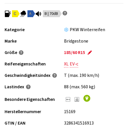
C
A
B | 70dB
Kategorie
PKW Winterreifen
Marke
Bridgestone
Größe
185/60 R15
Reifeneigenschaften
XL
EV-c
Geschwindigkeits­index
T (max. 190 km/h)
Lastindex
88 (max. 560 kg)
Besondere Eigenschaften
Herstellernummer
15169
GTIN / EAN
3286341516913