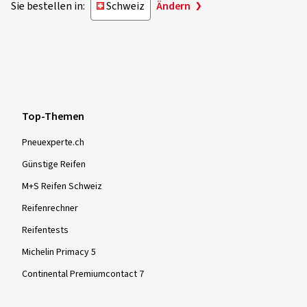
Fahrstil:
Gemischt
Sie bestellen in:
Schweiz
Ändern
C
Ø Durchschnittliche Jahresfahrleistung:
7000 km
Die Klassifizierung „C“ weist darauf hin, dass der
vorgegebene Grenzwert überschritten wird.
07.04.2021
Top-Themen
Verifizierter Kauf
Pneuexperte.ch
Patrick H., Deutschland
Günstige Reifen
Dimension:
235/60 R18 103V
Fahrstil:
Gemischt
M+S Reifen Schweiz
Ø Durchschnittliche Jahresfahrleistung:
25000 km
Reifenrechner
Reifentests
Michelin Primacy 5
Mehr Bewertungen anzeigen
Continental Premiumcontact 7