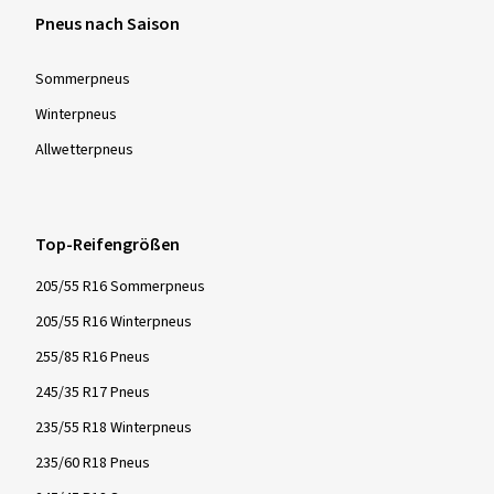
Dimension:
215/40 R17 87W
Fahrstil:
Gemischt
Pneus nach Saison
Ø Durchschnittliche Jahresfahrleistung:
20000 km
Sommer­pneus
Winter­pneus
Allwetter­pneus
Mehr Bewertungen anzeigen
Top-Reifengrößen
205/55 R16 Sommerpneus
205/55 R16 Winterpneus
255/85 R16 Pneus
245/35 R17 Pneus
235/55 R18 Winterpneus
235/60 R18 Pneus