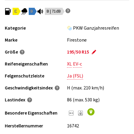
C
B
B | 71dB
Kategorie
PKW Ganzjahresreifen
Marke
Firestone
Größe
195/50 R15
Reifeneigenschaften
XL
EV-c
Felgenschutzleiste
Ja (FSL)
Geschwindigkeits­index
H (max. 210 km/h)
Lastindex
86 (max. 530 kg)
Besondere Eigenschaften
Herstellernummer
16742