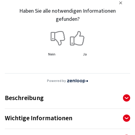
Haben Sie alle notwendigen Informationen
gefunden?
Nein
Ja
Powered by
Beschreibung
Alnac 4 G All Season - Hochleistungsfähiger
Wichtige Informationen
Ganzjahresreifen
Apollo-Reifengarantie