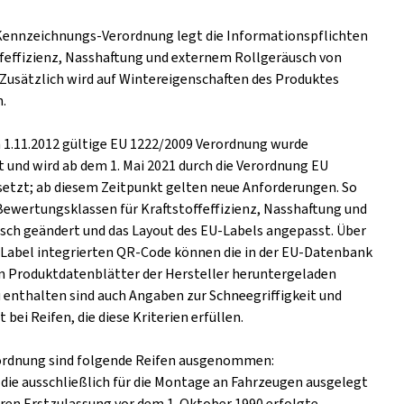
Kennzeichnungs-Verordnung legt die Informationspflichten
ffeffizienz, Nasshaftung und externem Rollgeräusch von
. Zusätzlich wird auf Wintereigenschaften des Produktes
.
m 1.11.2012 gültige EU 1222/2009 Verordnung wurde
t und wird ab dem 1. Mai 2021 durch die Verordnung EU
setzt; ab diesem Zeitpunkt gelten neue Anforderungen. So
Bewertungsklassen für Kraftstoffeffizienz, Nasshaftung und
ch geändert und das Layout des EU-Labels angepasst. Über
s Label integrierten QR-Code können die in der EU-Datenbank
n Produktdatenblätter der Hersteller heruntergeladen
 enthalten sind auch Angaben zur Schneegriffigkeit und
t bei Reifen, die diese Kriterien erfüllen.
ordnung sind folgende Reifen ausgenommen:
 die ausschließlich für die Montage an Fahrzeugen ausgelegt
eren Erstzulassung vor dem 1. Oktober 1990 erfolgte