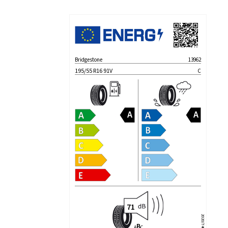
Bridgestone
13962
195/55 R16 91V
C
2020/740
B
A
C