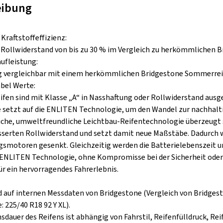
eibung
Kraftstoffeffizienz:
 Rollwiderstand von bis zu 30 % im Vergleich zu herkömmlichen 
ufleistung:
g vergleichbar mit einem herkömmlichen Bridgestone Sommerreif
bel Werte:
fen sind mit Klasse „A“ in Nasshaftung oder Rollwiderstand ausg
 setzt auf die ENLITEN Technologie, um den Wandel zur nachhalti
liche, umweltfreundliche Leichtbau-Reifentechnologie überzeugt 
sserten Rollwiderstand und setzt damit neue Maßstäbe. Dadurch 
smotoren gesenkt. Gleichzeitig werden die Batterielebenszeit un
e ENLITEN Technologie, ohne Kompromisse bei der Sicherheit oder 
ür ein hervorragendes Fahrerlebnis.
d auf internen Messdaten von Bridgestone (Vergleich von Bridg
 225/40 R18 92 Y XL).
nsdauer des Reifens ist abhängig von Fahrstil, Reifenfülldruck, 