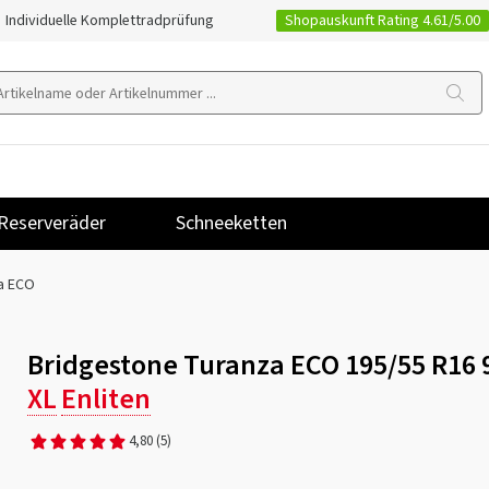
Shopauskunft Rating 4.61/5.00
Individuelle Komplettradprüfung
Reserveräder
Schneeketten
a ECO
Bridgestone Turanza ECO 195/55 R16 
XL
Enliten
4,80
(5)