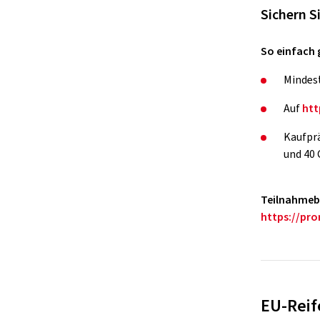
Sichern S
So einfach 
Mindest
Auf
htt
Kaufprä
und 40 
Teilnahmeb
https://pr
EU-Reif