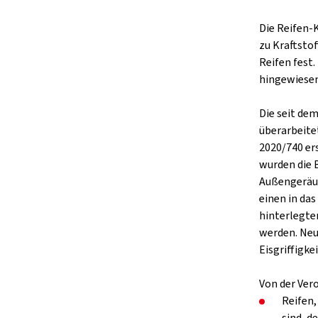
Die Reifen-
zu Kraftsto
Reifen fest
hingewiesen
Die seit de
überarbeite
2020/740 er
wurden die 
Außengeräus
einen in da
hinterlegte
werden. Neu
Eisgriffigkei
Von der Ver
Reifen,
sind, d