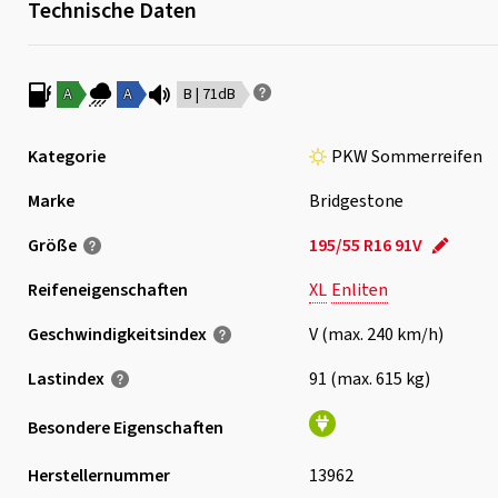
Technische Daten
A
A
B | 71dB
Kategorie
PKW Sommerreifen
Marke
Bridgestone
Größe
195/55 R16 91V
Reifeneigenschaften
XL
Enliten
Geschwindigkeits­index
V (max. 240 km/h)
Lastindex
91 (max. 615 kg)
Besondere Eigenschaften
Herstellernummer
13962