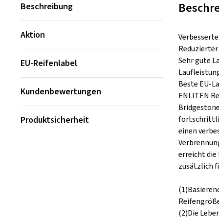
Beschr
Beschreibung
Aktion
Verbesserte 
Reduzierter
Sehr gute La
EU-Reifenlabel
Laufleistun
Beste EU-La
Kundenbewertungen
ENLITEN Rei
Bridgestone
Produktsicherheit
fortschritt
einen verbe
Verbrennung
erreicht di
zusätzlich f
(1)Basieren
Reifengröße:
(2)Die Lebe