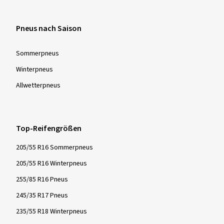
Wetter. Sehr zu empfehlen
Dimension:
225/45 ZR17 94Y
Fahrstil:
Gemischt
Pneus nach Saison
Ø Durchschnittliche Jahresfahrleistung:
12000 km
Sommer­pneus
Winter­pneus
Allwetter­pneus
Mehr Bewertungen anzeigen
Top-Reifengrößen
205/55 R16 Sommerpneus
205/55 R16 Winterpneus
255/85 R16 Pneus
245/35 R17 Pneus
235/55 R18 Winterpneus