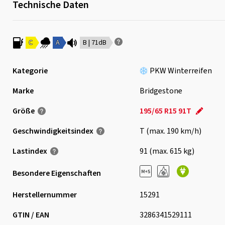
Technische Daten
C
A
B | 71dB
Kategorie
PKW Winterreifen
Marke
Bridgestone
Größe
195/65 R15 91T
Geschwindigkeits­index
T (max. 190 km/h)
Lastindex
91 (max. 615 kg)
Besondere Eigenschaften
Herstellernummer
15291
GTIN / EAN
3286341529111