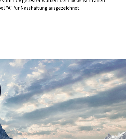
e vom TÜV getestet wurden. Der LM005 ist in allen
l "A" für Nasshaftung ausgezeichnet.