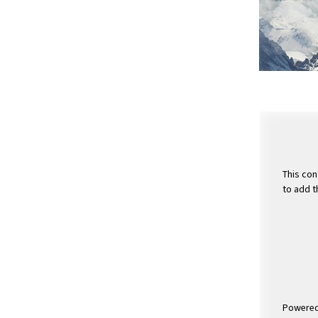
This con
to add t
Powere