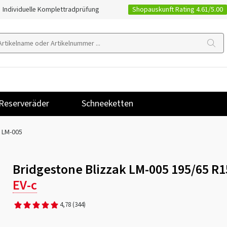
Shopauskunft Rating 4.61/5.00
Individuelle Komplettradprüfung
Reserveräder
Schneeketten
k LM-005
Bridgestone Blizzak LM-005 195/65 R1
EV-c
4,78
(344)