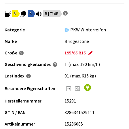
C
A
B | 71dB
Kategorie
PKW Winterreifen
Marke
Bridgestone
Größe
195/65 R15
Geschwindigkeits­index
T (max. 190 km/h)
Lastindex
91 (max. 615 kg)
Besondere Eigenschaften
Herstellernummer
15291
GTIN / EAN
3286341529111
Artikelnummer
15286085