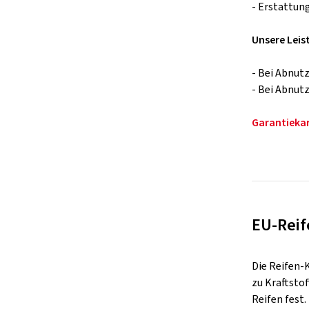
- Erstattun
Unsere Leis
- Bei Abnut
- Bei Abnut
Garantieka
EU-Reif
Die Reifen-
zu Kraftsto
Reifen fest