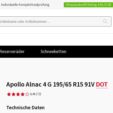
Shopauskunft Rating 4.61/5.00
Individuelle Komplettradprüfung
Reserveräder
Schneeketten
Apollo Alnac 4 G 195/65 R15 91V
DOT
4,46
(72)
Technische Daten