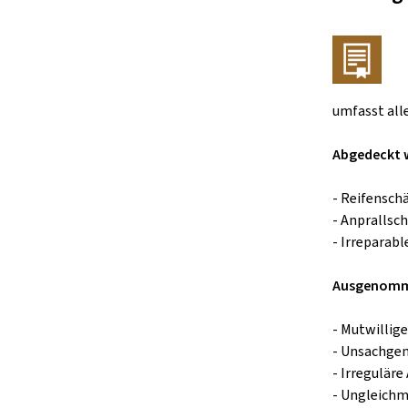
umfasst all
Abgedeckt 
- Reifensch
- Anprallsc
- Irreparabl
Ausgenomm
- Mutwillig
- Unsachgem
- Irreguläre
- Ungleichm