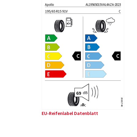
Apollo
AL19565015VAL4AZA-2023
195/65 R15 91V
C
2020/740
B
A
C
EU-Reifenlabel Datenblatt