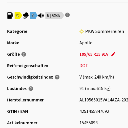
C
C
B | 69dB
Kategorie
PKW Sommerreifen
Marke
Apollo
Größe
195/65 R15 91V
Reifeneigenschaften
DOT
Geschwindigkeits­index
V (max. 240 km/h)
Lastindex
91 (max. 615 kg)
Herstellernummer
AL19565015VAL4AZA-20
GTIN / EAN
4251455847092
Artikelnummer
15455093