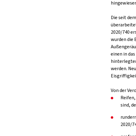
hingewiesen
Die seit de
überarbeite
2020/740 er
wurden die 
Außengeräus
einen in da
hinterlegte
werden. Neu
Eisgriffigkei
Von der Ver
Reifen,
sind, d
rundern
2020/74