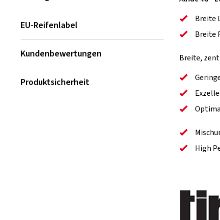
Breite 
EU-Reifenlabel
Breite 
Kundenbewertungen
Breite, zent
Gering
Produktsicherheit
Exzell
Optimal
Mischun
High P