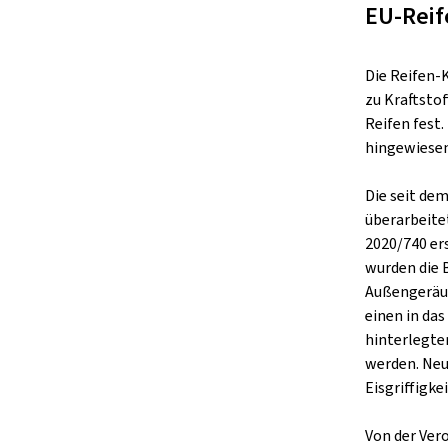
EU-Reif
Die Reifen-
zu Kraftsto
Reifen fest
hingewiesen
Die seit de
überarbeite
2020/740 er
wurden die 
Außengeräus
einen in da
hinterlegte
werden. Neu
Eisgriffigkei
Von der Ver