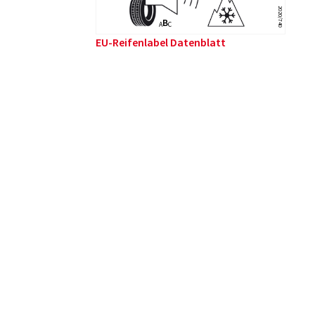
2020/740
B
A
C
EU-Reifenlabel Datenblatt