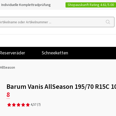
Shopauskunft Rating 4.61/5.00
Individuelle Komplettradprüfung
Reserveräder
Schneeketten
 AllSeason
Barum Vanis AllSeason 195/70 R15C 1
8
4,57
(7)