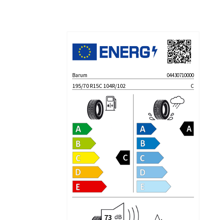
Barum
04430710000
195/70 R15C 104R/102
C