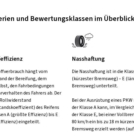
terien und Bewertungsklassen im Überblic
feffizienz
Nasshaftung
offverbrauch hängt vom
Die Nasshaftung ist in die Klas
and der Bereifung, dem
(kürzester Bremsweg) – E (lä
lbst, den Fahrbedingungen
Bremsweg) unterteilt.
rverhalten des Fahrers ab. Der
Rollwiderstand
Bei der Ausrüstung eines PKW 
tandskoeffizient) des Reifens
der Klasse A kann, im Vergleic
sen A (größte Effizienz) bis E
der Klasse E, bei einer Vollbr
ffizienz) eingeteilt.
80 km/h ein bis zu 18 m kürzer
Bremsweg erzielt werden (auf