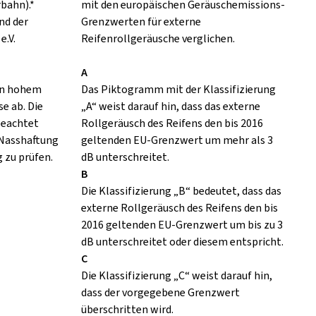
rbahn).*
mit den europäischen Geräuschemissions-
nd der
Grenzwerten für externe
e.V.
Reifenrollgeräusche verglichen.
A
 in hohem
Das Piktogramm mit der Klassifizierung
e ab. Die
„A“ weist darauf hin, dass das externe
eachtet
Rollgeräusch des Reifens den bis 2016
 Nasshaftung
geltenden EU-Grenzwert um mehr als 3
 zu prüfen.
dB unterschreitet.
B
Die Klassifizierung „B“ bedeutet, dass das
externe Rollgeräusch des Reifens den bis
2016 geltenden EU-Grenzwert um bis zu 3
dB unterschreitet oder diesem entspricht.
C
Die Klassifizierung „C“ weist darauf hin,
dass der vorgegebene Grenzwert
überschritten wird.