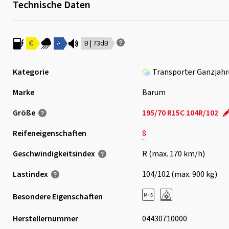
Technische Daten
C
A
B | 73dB
Kategorie
Transporter Ganzjahr
Marke
Barum
Größe
195/70 R15C 104R/102
Reifeneigenschaften
8
Geschwindigkeits­index
R (max. 170 km/h)
Lastindex
104/102 (max. 900 kg)
Besondere Eigenschaften
Herstellernummer
04430710000