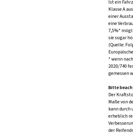
Ist ein Fah
Klasse A aus
einer Ausst
eine Verbra
7,5%* mögli
sie sogar hö
(Quelle: Fo
Europäisch
* wenn nach
2020/740 fe
gemessen w
Bitte beach
Der Kraftst
Maße von de
kann durch
erheblich re
Verbesserung
der Reifend