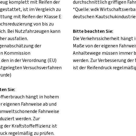
rzeug komplett mit Reifen der
durchschnittlich griffigen Fah
gestattet, ist im Vergleich zu
*Quelle: wdk Wirtschaftsverba
attung mit Reifen der Klasse E
deutschen Kautschukindustrie 
uchsreduzierung von bis zu
ch. Bei Nutzfahrzeugen kann
Bitte beachten Sie:
her ausfallen.
Die Verkehrssicherheit hängt
lgenabschätzung der
Maße von der eigenen Fahrweis
en Kommission
Anhaltewege müssen immer b
 den in der Verordnung (EU)
werden. Zur Verbesserung der
stgelegten Versuchsverfahren
ist der Reifendruck regelmäßig
urde)
ten Sie:
offverbrauch hängt in hohem
r eigenen Fahrweise ab und
 umweltschonende Fahrweise
duziert werden. Zur
 der Kraftstoffeffizienz ist
ruck regelmäßig zu prüfen.