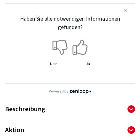
Haben Sie alle notwendigen Informationen
gefunden?
Nein
Ja
Powered by
Beschreibung
Fahren Sie bedenkenlos, auch bei Regen oder
Aktion
gelegentlichem Schnee. Der Turanza All Season 6
gewährleistet Sicherheit und Kontrolle zu jeder Jahreszeit,