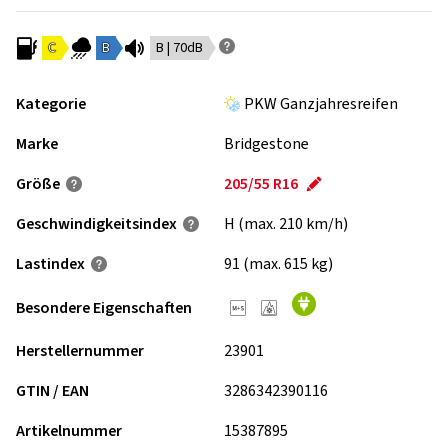
C
B
B | 70dB
Kategorie
PKW Ganzjahresreifen
Marke
Bridgestone
Größe
205/55 R16
Geschwindigkeits­index
H (max. 210 km/h)
Lastindex
91 (max. 615 kg)
Besondere Eigenschaften
Herstellernummer
23901
GTIN / EAN
3286342390116
Artikelnummer
15387895