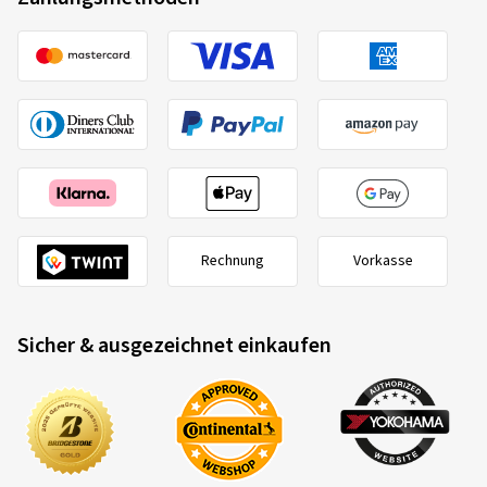
Kumho
2270943
205/55 R16 91H
C
20.07.2026
Verifizierter Kauf
Rainer L., Deutschland
Dimension:
205/50 ZR17 93W
Fahrstil:
Gemischt
Rechnung
Vorkasse
Ø Durchschnittliche Jahresfahrleistung:
10000 km
Sicher & ausgezeichnet einkaufen
2020/740
B
A
C
06.07.2026
EU-Reifenlabel Datenblatt
Verifizierter Kauf
Michael-T. N., Deutschland