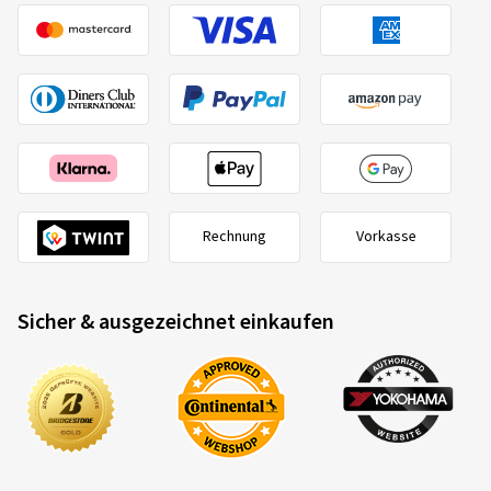
Barum
04440700000
205/65 R15C 102T/100T
C
Rechnung
Vorkasse
Sicher & ausgezeichnet einkaufen
2020/740
B
A
C
EU-Reifenlabel Datenblatt