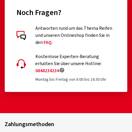
Erweiterung der EU VO 2020/740 erfolgt ist)
Noch Fragen?
professionelle Off-Road-Reifen
Antworten rund um das Thema Reifen
Rennreifen
Kundenbewertungen im Detail
und unseren Onlineshop finden Sie in
Reifen mit Zusatzvorrichtungen zur Verbesserung der
den
FAQ
.
Traktion, z.B. Spikereifen
Kostenlose Experten-Beratung
Notreifen des Typs T
erhalten Sie über unsere Hotline:
0848234234
12.02.2026
Reifen mit einer zulässigen Geschwindigkeit unter 80
km/h
Montag bis Freitag von 8:00 bis 16:30 Uhr
Verifizierter Kauf
Reifen für Felgen mit einem Nenndurchmesser ≤ 254
Stefan D., Österreich
mm oder ≥ 635 mm
Dimension:
215/70 R15C 109R/110R
Fahrstil:
Stadt
Zahlungsmethoden
Ø Durchschnittliche Jahresfahrleistung:
15000 km