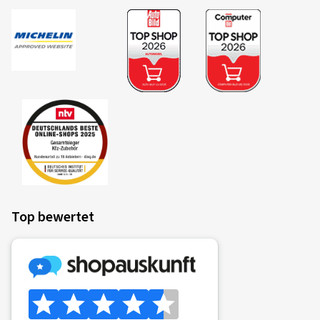
Die Kriterien und Bewertungsklassen im
Überblick
Kraftstoffeffizienz
Der Kraftstoffverbrauch hängt vom Rollwiderstand der
Bereifung, dem Fahrzeug selbst, den Fahrbedingungen und
dem Fahrverhalten des Fahrers ab. Der gemessene
Rollwiderstand (Rollwiderstandskoeffizient) des Reifens
Top bewertet
wird in Klassen A (größte Effizienz) bis E (geringste
Effizienz) eingeteilt.
Ist ein Fahrzeug komplett mit Reifen der Klasse A
ausgestattet, ist im Vergleich zu einer Ausstattung mit
Reifen der Klasse E eine Verbrauchsreduzierung von bis zu