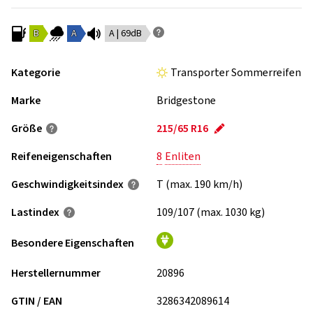
B
A
A | 69dB
Kategorie
Transporter Sommerreifen
Marke
Bridgestone
Größe
215/65 R16
Reifeneigenschaften
8
Enliten
Geschwindigkeits­index
T (max. 190 km/h)
Lastindex
109/107 (max. 1030 kg)
Besondere Eigenschaften
Herstellernummer
20896
GTIN / EAN
3286342089614