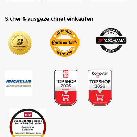
Sicher & ausgezeichnet einkaufen
2020/740
A
B
C
EU-Reifenlabel Datenblatt
Die Kriterien und Bewertungsklassen im
Überblick
Kraftstoffeffizienz
Der Kraftstoffverbrauch hängt vom Rollwiderstand der