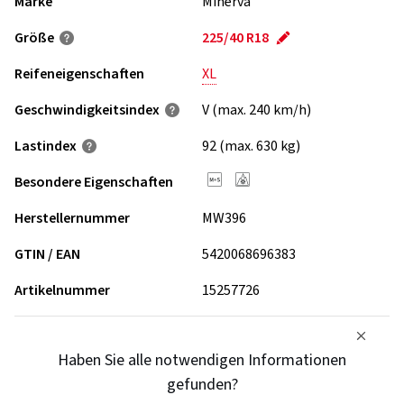
Marke
Minerva
Größe
225/40 R18
Reifeneigenschaften
XL
Geschwindigkeits­index
V (max. 240 km/h)
Lastindex
92 (max. 630 kg)
Besondere Eigenschaften
Herstellernummer
MW396
GTIN / EAN
5420068696383
Artikelnummer
15257726
Haben Sie alle notwendigen Informationen
gefunden?