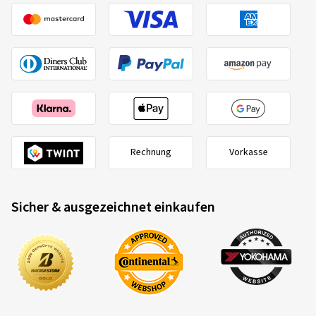
Minerva
MW396
225/40 R18 92V
C
02.10.2025
Verifizierter Kauf
Suad S., Schweiz
Dimension:
255/45 R19 104V
Fahrstil:
Gemischt
Rechnung
Vorkasse
Ø Durchschnittliche Jahresfahrleistung:
6000 km
Sicher & ausgezeichnet einkaufen
2020/740
14.11.2024
B
A
C
EU-Reifenlabel Datenblatt
Verifizierter Kauf
Uwe S., Deutschland
Dimension:
225/50 R17 98V
Fahrstil:
Gemischt