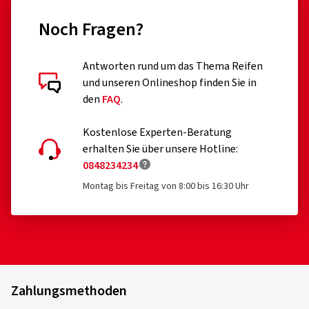
Erweiterung der EU VO 2020/740 erfolgt ist)
Noch Fragen?
professionelle Off-Road-Reifen
Antworten rund um das Thema Reifen
Rennreifen
Kundenbewertungen im Detail
und unseren Onlineshop finden Sie in
Reifen mit Zusatzvorrichtungen zur Verbesserung der
den
FAQ
.
Traktion, z.B. Spikereifen
Kostenlose Experten-Beratung
Notreifen des Typs T
erhalten Sie über unsere Hotline:
0848234234
01.11.2025
Reifen mit einer zulässigen Geschwindigkeit unter 80
km/h
Montag bis Freitag von 8:00 bis 16:30 Uhr
Verifizierter Kauf
Reifen für Felgen mit einem Nenndurchmesser ≤ 254
René B., Schweiz
mm oder ≥ 635 mm
alles super geklapt danke
Dimension:
205/55 R16 94H
Fahrstil:
Gemischt
Zahlungsmethoden
Fahrzeugtyp:
Skoda Yeti (5L)