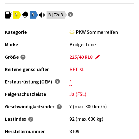
C
B
B | 72dB
Kategorie
PKW Sommerreifen
Marke
Bridgestone
Größe
225/40 R18
Reifeneigenschaften
RFT
XL
Erstausrüstung (OEM)
*
Felgenschutzleiste
Ja (FSL)
Geschwindigkeits­index
Y (max. 300 km/h)
Lastindex
92 (max. 630 kg)
Herstellernummer
8109