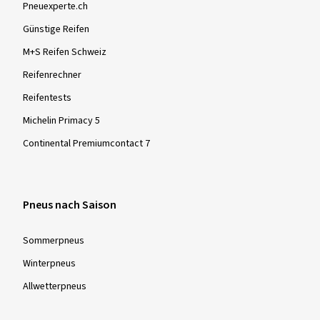
Dimension:
225/40 R18 88Y
Fahrstil:
Gemischt
Pneuexperte.ch
Ø Durchschnittliche Jahresfahrleistung:
9000 km
Günstige Reifen
M+S Reifen Schweiz
Reifenrechner
Reifentests
Mehr Bewertungen anzeigen
Michelin Primacy 5
Continental Premiumcontact 7
Pneus nach Saison
Sommer­pneus
Winter­pneus
Allwetter­pneus