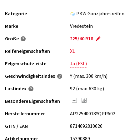
Kategorie
PKW Ganzjahresreifen
Marke
Vredestein
Größe
225/40 R18
Reifeneigenschaften
XL
Felgenschutzleiste
Ja (FSL)
Geschwindigkeits­index
Y (max. 300 km/h)
Lastindex
92 (max. 630 kg)
Besondere Eigenschaften
Herstellernummer
AP22540018YQPPA02
GTIN / EAN
8714692810626
Artikelnummer
15390889