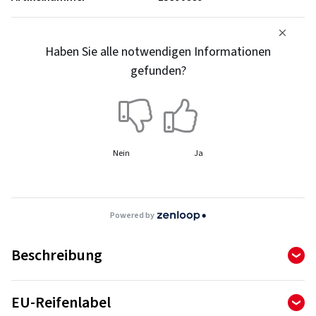
Haben Sie alle notwendigen Informationen
gefunden?
Nein
Ja
Powered by
Beschreibung
QUATRAC PRO +
EU-Reifenlabel