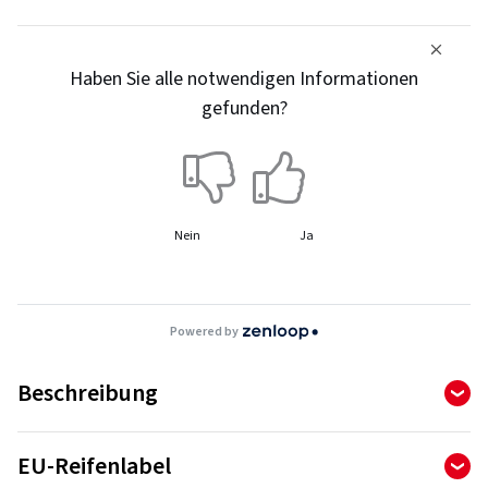
Haben Sie alle notwendigen Informationen
gefunden?
Nein
Ja
Powered by
Beschreibung
PremiumContact 7 - Sicherheit hat sich noch nie besser
EU-Reifenlabel
angefühlt.