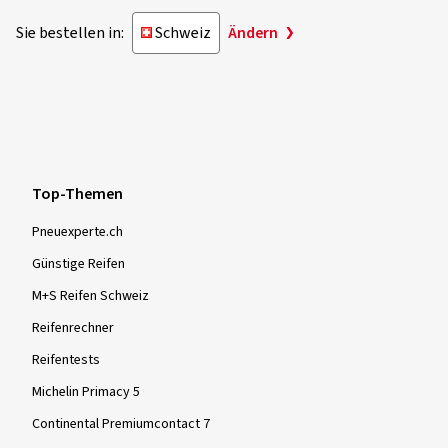
entspricht.
Sie bestellen in:
Schweiz
Ändern
C
Die Klassifizierung „C“ weist darauf hin, dass der
09.05.2026
vorgegebene Grenzwert überschritten wird.
Verifizierter Kauf
Thorsten S., Deutschland
Top-Themen
Dimension:
225/45 R19 96W
Fahrstil:
Gemischt
Pneuexperte.ch
Ø Durchschnittliche Jahresfahrleistung:
20000 km
Günstige Reifen
M+S Reifen Schweiz
Reifenrechner
01.05.2026
Reifentests
Verifizierter Kauf
Michelin Primacy 5
Boris S., Deutschland
Continental Premiumcontact 7