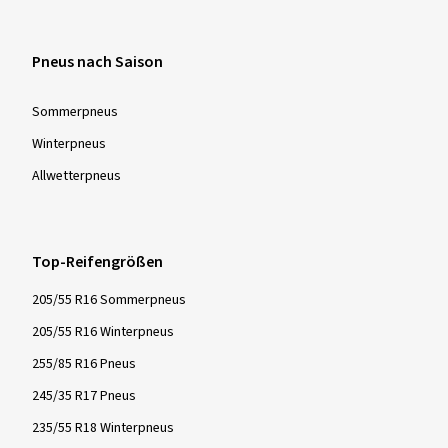
Wie immer ein TOP Reifen, in allen Fahrsituationen!
Dimension:
225/40 R18 92Y
Fahrstil:
Gemischt
Pneus nach Saison
Ø Durchschnittliche Jahresfahrleistung:
10000 km
Fahrzeugtyp:
Audi A3 Sportback (8P) Facelift
Sommer­pneus
Winter­pneus
Allwetter­pneus
Mehr Bewertungen anzeigen
Top-Reifengrößen
205/55 R16 Sommerpneus
205/55 R16 Winterpneus
255/85 R16 Pneus
245/35 R17 Pneus
235/55 R18 Winterpneus