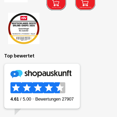
Überblick
Kraftstoffeffizienz
Der Kraftstoffverbrauch hängt vom Rollwiderstand der
Top bewertet
Bereifung, dem Fahrzeug selbst, den Fahrbedingungen und
dem Fahrverhalten des Fahrers ab. Der gemessene
Rollwiderstand (Rollwiderstandskoeffizient) des Reifens
wird in Klassen A (größte Effizienz) bis E (geringste
Effizienz) eingeteilt.
Ist ein Fahrzeug komplett mit Reifen der Klasse A
ausgestattet, ist im Vergleich zu einer Ausstattung mit
Reifen der Klasse E eine Verbrauchsreduzierung von bis zu
7,5%* möglich. Bei Nutzfahrzeugen kann sie sogar höher