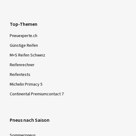
Die Klassifizierung „C“ weist darauf hin, dass der
vorgegebene Grenzwert überschritten wird.
Top-Themen
Pneuexperte.ch
Günstige Reifen
M+S Reifen Schweiz
Reifenrechner
Reifentests
Michelin Primacy 5
Continental Premiumcontact 7
Pneus nach Saison
Sommer­pneus