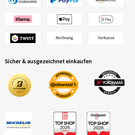
235/60 R17 102V
C
Rechnung
Vorkasse
Sicher & ausgezeichnet einkaufen
2020/740
B
A
C
EU-Reifenlabel Datenblatt
Die Kriterien und Bewertungsklassen im