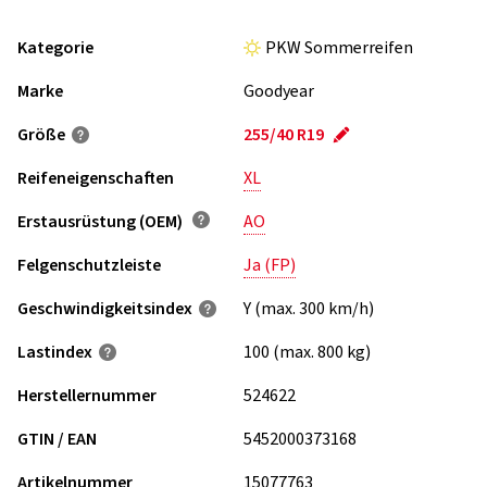
Kategorie
PKW Sommerreifen
Marke
Goodyear
Größe
255/40 R19
Reifeneigenschaften
XL
Erstausrüstung (OEM)
AO
Felgenschutzleiste
Ja (FP)
Geschwindigkeits­index
Y (max. 300 km/h)
Lastindex
100 (max. 800 kg)
Herstellernummer
524622
GTIN / EAN
5452000373168
Artikelnummer
15077763