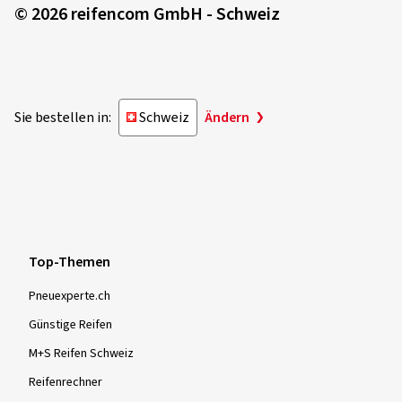
© 2026 reifencom GmbH - Schweiz
B
Die Klassifizierung „B“ bedeutet, dass das externe
Rollgeräusch des Reifens den bis 2016 geltenden EU-
Grenzwert um bis zu 3 dB unterschreitet oder diesem
entspricht.
Sie bestellen in:
Schweiz
Ändern
C
Die Klassifizierung „C“ weist darauf hin, dass der
vorgegebene Grenzwert überschritten wird.
Top-Themen
Pneuexperte.ch
Günstige Reifen
M+S Reifen Schweiz
Reifenrechner