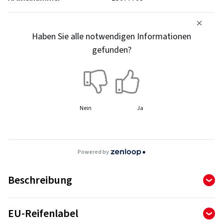
Haben Sie alle notwendigen Informationen
gefunden?
Nein
Ja
Powered by
Beschreibung
Der Eagle F1 Asymmetric mit Active Braking Technology
EU-Reifenlabel
verfügt über eine konvexe Kontur der Profilrippen. Diese