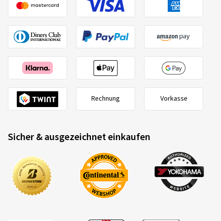
265/50 R19 110Y
C
22.04.2025
Verifizierter Kauf
Dennis K., Deutschland
Dimension:
225/55 R18 102W
Fahrstil:
Gemischt
Rechnung
Vorkasse
Ø Durchschnittliche Jahresfahrleistung:
20000 km
Fahrzeugtyp:
Subaru Forester (SJ)
Sicher & ausgezeichnet einkaufen
2020/740
A
B
C
EU-Reifenlabel Datenblatt
20.05.2024
Verifizierter Kauf
Lukas N., Schweiz