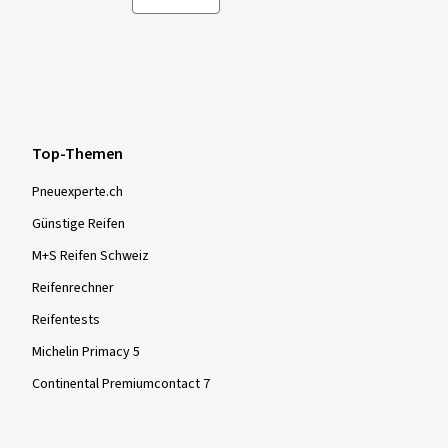
C
Die Klassifizierung „C“ weist darauf hin, dass der
vorgegebene Grenzwert überschritten wird.
Top-Themen
Pneuexperte.ch
Günstige Reifen
M+S Reifen Schweiz
Reifenrechner
Reifentests
Michelin Primacy 5
Continental Premiumcontact 7