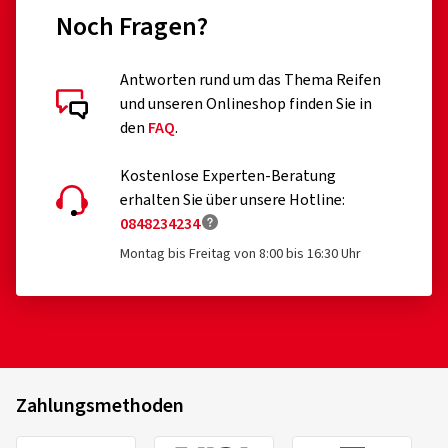
Erweiterung der EU VO 2020/740 erfolgt ist)
Noch Fragen?
professionelle Off-Road-Reifen
Antworten rund um das Thema Reifen
Rennreifen
Kundenbewertungen im Detail
und unseren Onlineshop finden Sie in
Reifen mit Zusatzvorrichtungen zur Verbesserung der
den
FAQ
.
Traktion, z.B. Spikereifen
Kostenlose Experten-Beratung
Notreifen des Typs T
erhalten Sie über unsere Hotline:
0848234234
20.06.2025
Reifen mit einer zulässigen Geschwindigkeit unter 80
km/h
Montag bis Freitag von 8:00 bis 16:30 Uhr
Verifizierter Kauf
Reifen für Felgen mit einem Nenndurchmesser ≤ 254
Rudolf L., Österreich
mm oder ≥ 635 mm
Dimension:
255/50 R19 107Y
Fahrstil:
Gemischt
Ø Durchschnittliche Jahresfahrleistung:
15000 km
Zahlungsmethoden
Fahrzeugtyp:
Volvo XC90 (C) Facelift
Falken
352646