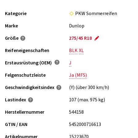
Kategorie
PKW Sommerreifen
Marke
Dunlop
Größe
275/45 R18
Reifeneigenschaften
BLK
XL
Erstausrüstung (OEM)
J
Felgenschutzleiste
Ja (MFS)
Geschwindigkeits­index
(Y) (über 300 km/h)
Lastindex
107 (max. 975 kg)
Herstellernummer
544158
GTIN / EAN
5452000716613
Artikelnummer
15223670