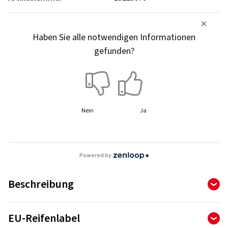
Haben Sie alle notwendigen Informationen
gefunden?
Nein
Ja
Powered by
Beschreibung
SP Sport Maxx GT - bietet Grip und Bremspower aus dem
EU-Reifenlabel
Motorsport