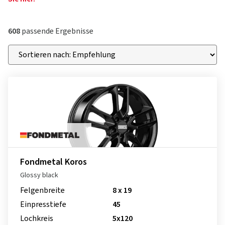
608
passende Ergebnisse
Fondmetal Koros
Glossy black
Felgenbreite
8 x 19
Einpresstiefe
45
Lochkreis
5x120