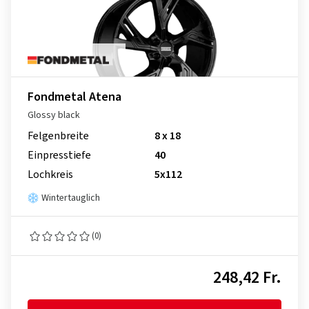
Fondmetal Atena
Glossy black
Felgenbreite
8 x 18
Einpresstiefe
40
Lochkreis
5x112
Wintertauglich
(0)
248,42 Fr.