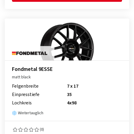
Fondmetal 9ESSE
matt black
Felgenbreite
7 x 17
Einpresstiefe
35
Lochkreis
4x98
Wintertauglich
(0)