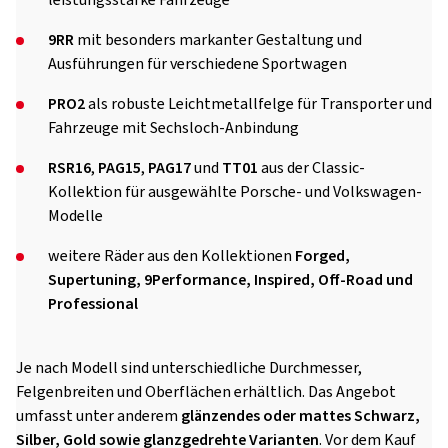
leistungsstarke Fahrzeuge
9RR
mit besonders markanter Gestaltung und
Ausführungen für verschiedene Sportwagen
PRO2
als robuste Leichtmetallfelge für Transporter und
Fahrzeuge mit Sechsloch-Anbindung
RSR16
,
PAG15
,
PAG17
und
TT01
aus der Classic-
Kollektion für ausgewählte Porsche- und Volkswagen-
Modelle
weitere Räder aus den Kollektionen
Forged,
Supertuning, 9Performance, Inspired, Off-Road und
Professional
Je nach Modell sind unterschiedliche Durchmesser,
Felgenbreiten und Oberflächen erhältlich. Das Angebot
umfasst unter anderem
glänzendes oder mattes Schwarz,
Silber, Gold sowie glanzgedrehte Varianten
. Vor dem Kauf