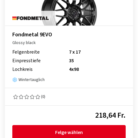
Fondmetal 9EVO
Glossy black
Felgenbreite
7 x 17
Einpresstiefe
35
Lochkreis
4x98
Wintertauglich
(0)
218,64 Fr.
Felge wählen