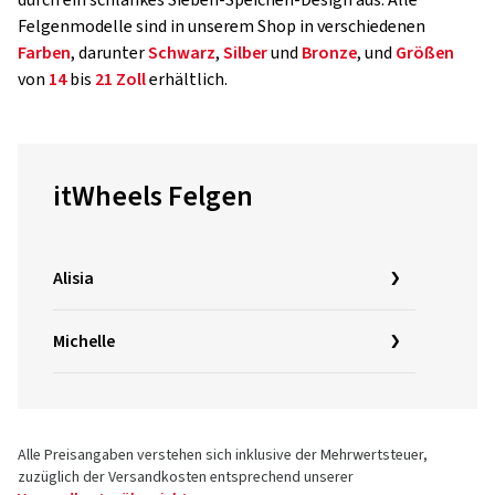
durch ein schlankes Sieben-Speichen-Design aus. Alle
Felgenmodelle sind in unserem Shop in verschiedenen
Farben
, darunter
Schwarz
,
Silber
und
Bronze
, und
Größen
von
14
bis
21 Zoll
erhältlich.
itWheels Felgen
Alisia
Michelle
Alle Preisangaben verstehen sich inklusive der Mehrwertsteuer,
zuzüglich der Versandkosten entsprechend unserer