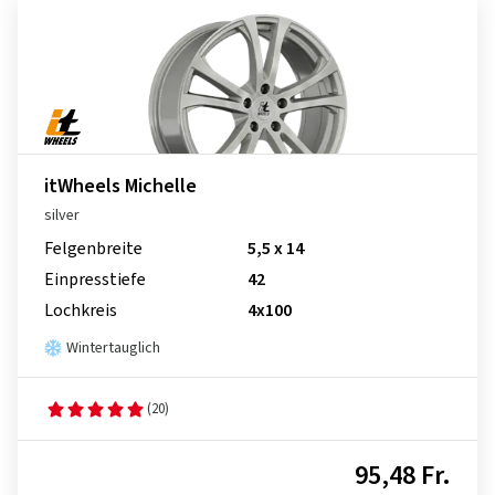
itWheels Michelle
silver
Felgenbreite
5,5 x 14
Einpresstiefe
42
Lochkreis
4x100
Wintertauglich
(20)
95,48 Fr.