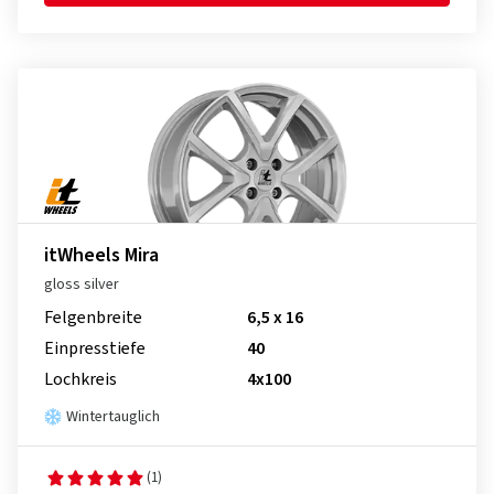
itWheels Mira
gloss silver
Felgenbreite
6,5 x 16
Einpresstiefe
40
Lochkreis
4x100
Wintertauglich
(1)