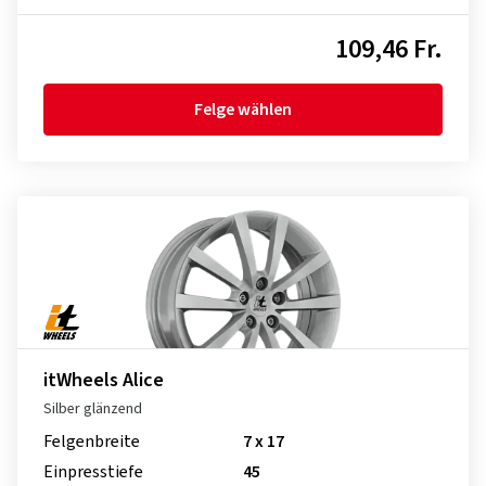
109,46 Fr.
Felge wählen
itWheels Alice
Silber glänzend
Felgenbreite
7 x 17
Einpresstiefe
45