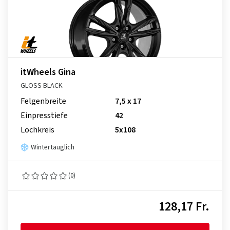
itWheels Gina
GLOSS BLACK
Felgenbreite
7,5 x 17
Einpresstiefe
42
Lochkreis
5x108
Wintertauglich
(0)
128,17 Fr.