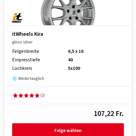
itWheels Kira
gloss silver
Felgenbreite
6,5 x 16
Einpresstiefe
40
Lochkreis
5x100
Wintertauglich
(2)
107,22 Fr.
Felge wählen