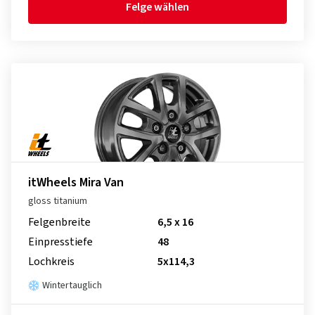
Felge wählen
itWheels Mira Van
gloss titanium
Felgenbreite
6,5 x 16
Einpresstiefe
48
Lochkreis
5x114,3
Wintertauglich