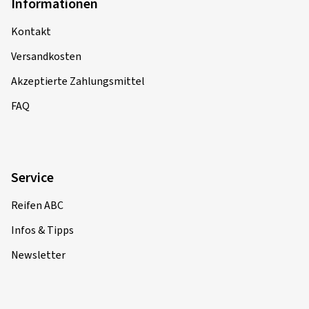
Informationen
Kontakt
18.04.2023
Versandkosten
Verifizierter Kauf
Akzeptierte Zahlungsmittel
Ray U., Deutschland
FAQ
Leichte Felgen, sehr sauber verarbeitet.
Felgengröße in Zoll:
8x19 - ET 50 - LK 5x112
Farbe:
black polished matt
Service
Reifen ABC
Infos & Tipps
Newsletter