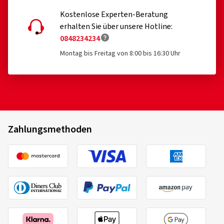
Kostenlose Experten-Beratung
11.05.2026
erhalten Sie über unsere Hotline:
0848234234
Verifizierter Kauf
Montag bis Freitag von 8:00 bis 16:30 Uhr
Markus M., Deutschland
Minimale Anpassung am Radlauf, einwandfrei und wie
gewünscht
Felgengröße in Zoll:
8,5x20 - ET 31 - LK 5x110
Zahlungsmethoden
Farbe:
Hyper black silber
Felgen montiert auf:
Sommerreifen
Fahrzeugtyp:
Opel Signum (Z-C/S)
01.03.2026