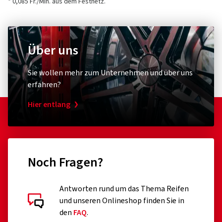
Kundensupport)
* 0,085 Fr./Min. aus dem Festnetz.
1 Sterne
(0)
E-Mail:
info@borbet.de
Über uns
Sie wollen mehr zum Unternehmen und über uns
erfahren?
Hier entlang
Noch Fragen?
Kundenbewertungen im Detail
Antworten rund um das Thema Reifen
und unseren Onlineshop finden Sie in
den
FAQ
.