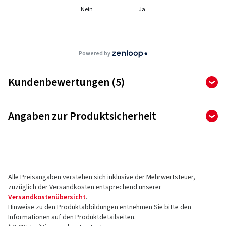
Nein
Ja
Powered by
Kundenbewertungen (5)
5,00
Ø
/ 5 Sterne
Angaben zur Produktsicherheit
von insgesamt 5 Bewertungen
Hersteller
Bewertungen können nur von Kunden veröffentlicht werden,
die den Artikel
bestellt und erhalten
haben.
Borbet Vertriebs GmbH
Tratmoos 5
Alle Preisangaben verstehen sich inklusive der Mehrwertsteuer,
85467 Neuching
5 Sterne
(5)
zuzüglich der Versandkosten entsprechend unserer
Deutschland
4 Sterne
(0)
Versandkostenübersicht
.
Hinweise zu den Produktabbildungen entnehmen Sie bitte den
3 Sterne
(0)
Kontakt für Produktsicherheit (kein
Informationen auf den Produktdetailseiten.
2 Sterne
(0)