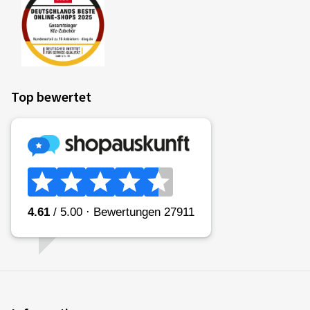
Ralf B., Deutschland
Felgengröße in Zoll:
8,5x20 - ET 45 - LK 5x112
Farbe:
black polished matt
Felgen montiert auf:
Sommerreifen
Fahrzeugtyp:
VW Passat Variant (CJ (B9))
Top bewertet
23.12.2025
Verifizierter Kauf
Christoph S., Schweiz
Felgengröße in Zoll:
8x19 - ET 44 - LK 5x112
Farbe:
black bronze matt
Felgen montiert auf:
Sommerreifen