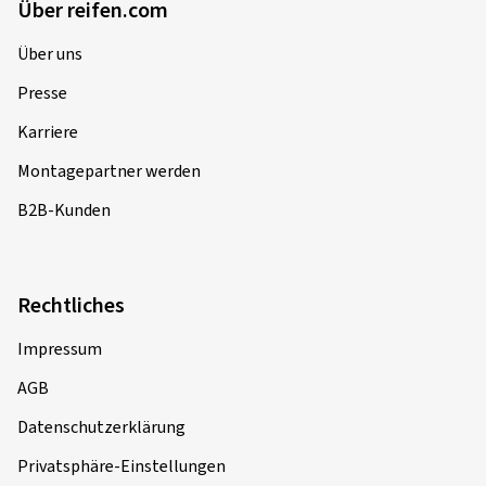
Über reifen.com
Felgen montiert auf:
Ganzjahresreifen
Fahrzeugtyp:
BMW 3er GranTurismo (3-V (F34))
Über uns
Presse
Karriere
09.10.2025
Montagepartner werden
Verifizierter Kauf
B2B-Kunden
Mathias M., Deutschland
Felgengröße in Zoll:
7,5x19 - ET 45 - LK 5x114,3
Rechtliches
Farbe:
black polish
Felgen montiert auf:
Ganzjahresreifen
Impressum
Fahrzeugtyp:
Hyundai Kona (SX2)
AGB
Datenschutzerklärung
Privatsphäre-Einstellungen
22.08.2025