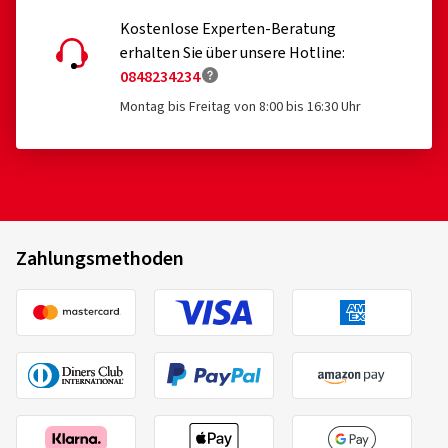
Kostenlose Experten-Beratung
18.07.2026
erhalten Sie über unsere Hotline:
0848234234
Verifizierter Kauf
Montag bis Freitag von 8:00 bis 16:30 Uhr
Celina B., Deutschland
Felgengröße in Zoll:
7x17 - ET 40 - LK 5x120
Farbe:
black polish
Felgen montiert auf:
Ganzjahresreifen
Zahlungsmethoden
06.05.2026
Verifizierter Kauf
Juri A., Deutschland
Felgengröße in Zoll:
8x18 - ET 39 - LK 5x112