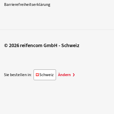
Barrierefreiheitserklärung
Verifizierter Kauf
Robert M., Deutschland
Felgengröße in Zoll:
8x18 - ET 35 - LK 5x112
Farbe:
black
Felgen montiert auf:
Sommerreifen
© 2026 reifencom GmbH - Schweiz
Fahrzeugtyp:
Seat Alhambra (7N) Facelift
Sie bestellen in:
Schweiz
Ändern