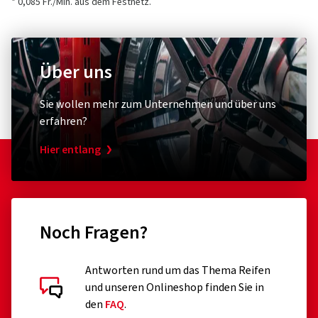
Kundensupport)
* 0,085 Fr./Min. aus dem Festnetz.
1 Sterne
(0)
E-Mail:
Haendler@oxigin.de
Über uns
Sie wollen mehr zum Unternehmen und über uns
erfahren?
Hier entlang
Noch Fragen?
Kundenbewertungen im Detail
Antworten rund um das Thema Reifen
und unseren Onlineshop finden Sie in
den
FAQ
.