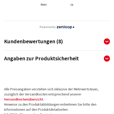
Nein
Ja
Powered by
Kundenbewertungen (8)
4,88
Ø
/ 5 Sterne
Angaben zur Produktsicherheit
von insgesamt 8 Bewertungen
Hersteller
Bewertungen können nur von Kunden veröffentlicht werden,
die den Artikel
bestellt und erhalten
haben.
AD Vimotion GmbH
Liebigstrasse 27
Alle Preisangaben verstehen sich inklusive der Mehrwertsteuer,
73760 Ostfildern
5 Sterne
(7)
zuzüglich der Versandkosten entsprechend unserer
Deutschland
4 Sterne
(1)
Versandkostenübersicht
.
Hinweise zu den Produktabbildungen entnehmen Sie bitte den
3 Sterne
(0)
Kontakt für Produktsicherheit (kein
Informationen auf den Produktdetailseiten.
2 Sterne
(0)