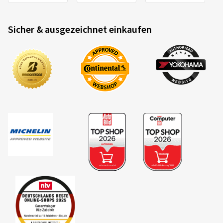
Felgengröße in Zoll:
6,5x16 - ET 35 - LK 4x98
Farbe:
Racing Silver
Sicher & ausgezeichnet einkaufen
22.02.2025
Verifizierter Kauf
OLIVIER R., Belgien
Montage avec Bridgestone été sur Dacia Sandero 3. Je
ne connaissais pas ce site. Commande et livraison
impeccable et rapide. Tracking efficace. Emballage
impeccable. Livraison avec boulonnerie. A refaire? Oui
(Übersetzen)
Felgengröße in Zoll:
6x15 - ET 40 - LK 4x100
Farbe:
Diamond Rim Black Gloss