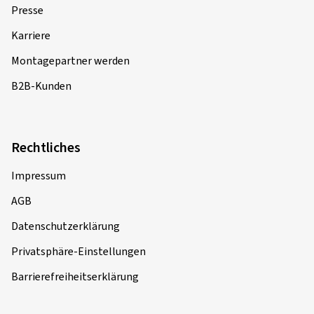
Presse
Felgen montiert auf:
Winterreifen
Fahrzeugtyp:
Mini Mini Clubman (F54) (UKL-L
Karriere
(FMK))
Montagepartner werden
B2B-Kunden
28.09.2024
Rechtliches
Verifizierter Kauf
Impressum
Michael S., Deutschland
AGB
Sind gespannt wie gut und lange die Lackierung hält
bzw. wie der Bremsstaub auf die Farbe wirkt....
Datenschutzerklärung
Felgengröße in Zoll:
6,5x16 - ET 50 - LK 5x108
Privatsphäre-Einstellungen
Farbe:
Diamond Red Gloss
Barrierefreiheitserklärung
Felgen montiert auf:
Sommerreifen