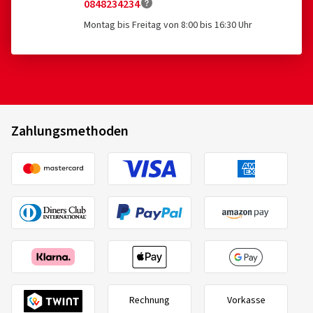
Verifizierter Kauf
0848234234
Montag bis Freitag von 8:00 bis 16:30 Uhr
Ronald H., Deutschland
Top Felgen sehr schön, Beratung super gut alles
bestens !Gerne wieder vielen Dank weiter so!!!
Felgengröße in Zoll:
6x15 - ET 40 - LK 4x100
Farbe:
Diamond Red Gloss
Zahlungsmethoden
Fahrzeugtyp:
Dacia Sandero III (DJF)
26.08.2025
Verifizierter Kauf
Marko V., Deutschland
Top
Rechnung
Vorkasse