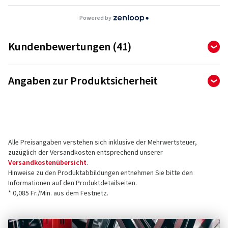
Powered by
Kundenbewertungen (41)
4,90
Ø
/ 5 Sterne
Angaben zur Produktsicherheit
von insgesamt 41 Bewertungen
Hersteller
Bewertungen können nur von Kunden veröffentlicht werden,
die den Artikel
bestellt und erhalten
haben.
CMS Automotive Trading GMBH
SAP Allee 2
Alle Preisangaben verstehen sich inklusive der Mehrwertsteuer,
68789 St Leon-Rot
5 Sterne
(37)
zuzüglich der Versandkosten entsprechend unserer
Deutschland
4 Sterne
(4)
Versandkostenübersicht
.
Hinweise zu den Produktabbildungen entnehmen Sie bitte den
3 Sterne
(0)
Kontakt für Produktsicherheit (kein
Informationen auf den Produktdetailseiten.
2 Sterne
(0)
Kundensupport)
* 0,085 Fr./Min. aus dem Festnetz.
1 Sterne
(0)
E-Mail:
info@cms-wheels.de