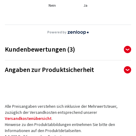
Nein
Ja
Powered by
Kundenbewertungen (3)
5,00
Ø
/ 5 Sterne
Angaben zur Produktsicherheit
von insgesamt 3 Bewertungen
Hersteller
Bewertungen können nur von Kunden veröffentlicht werden,
die den Artikel
bestellt und erhalten
haben.
Berlin Tires Europa GmbH
Holzhauserstr. 182
Alle Preisangaben verstehen sich inklusive der Mehrwertsteuer,
13509 Berlin
5 Sterne
(3)
zuzüglich der Versandkosten entsprechend unserer
Deutschland
4 Sterne
(0)
Versandkostenübersicht
.
Hinweise zu den Produktabbildungen entnehmen Sie bitte den
3 Sterne
(0)
Kontakt für Produktsicherheit (kein
Informationen auf den Produktdetailseiten.
2 Sterne
(0)