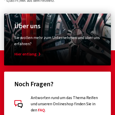
Kundensupport)
* 0,085 Fr./Min. aus dem Festnetz.
1 Sterne
(0)
E-Mail:
info@berlintires.com
Über uns
Sie wollen mehr zum Unternehmen und über uns
erfahren?
Hier entlang
Noch Fragen?
Kundenbewertungen im Detail
Antworten rund um das Thema Reifen
und unseren Onlineshop finden Sie in
den
FAQ
.