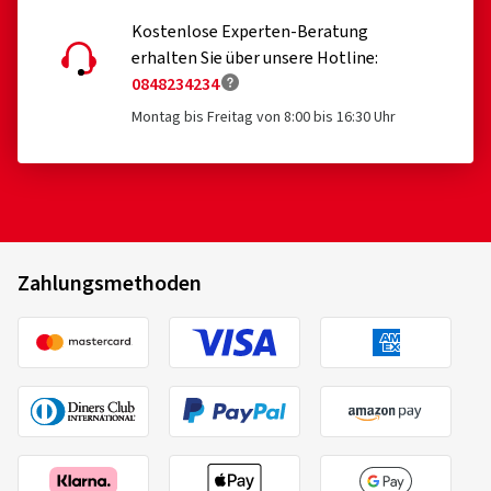
Kostenlose Experten-Beratung
02.08.2025
erhalten Sie über unsere Hotline:
0848234234
Verifizierter Kauf
Montag bis Freitag von 8:00 bis 16:30 Uhr
Björn F., Deutschland
Felgengröße in Zoll:
8,5x19 - ET 45 - LK 5x112
Farbe:
PALLADIUM FRONT POLISH
Fahrzeugtyp:
Audi S3 Sportback (8V) Facelift
Zahlungsmethoden
14.01.2025
Verifizierter Kauf
Sven M., Deutschland
Felgengröße in Zoll:
7,5x17 - ET 45 - LK 5x112