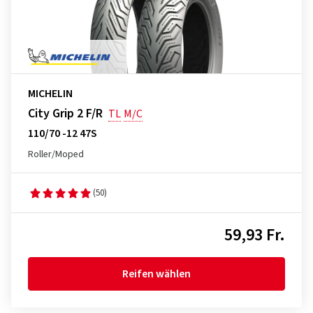
MICHELIN
City Grip 2 F/R
TL
M/C
110/70 -12 47S
Roller/Moped
(50)
59,93 Fr.
Reifen wählen