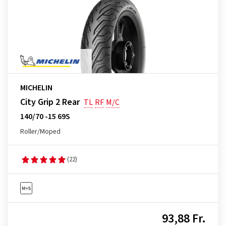
MICHELIN
City Grip 2 Rear
TL
RF
M/C
140/70 -15 69S
Roller/Moped
(22)
93,88 Fr.