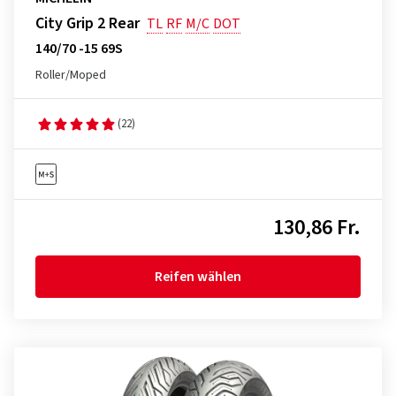
City Grip 2 Rear
TL
RF
M/C
DOT
140/70 -15 69S
Roller/Moped
(22)
130,86 Fr.
Reifen wählen