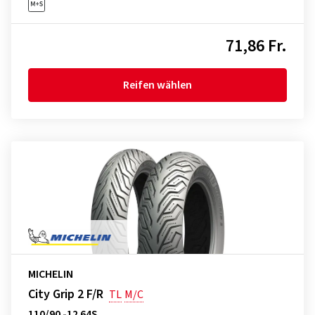
71,86 Fr.
Reifen wählen
MICHELIN
City Grip 2 F/R
TL
M/C
110/90 -12 64S