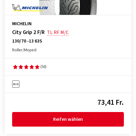
MICHELIN
City Grip 2 F/R
TL
RF
M/C
130/70 -13 63S
Roller/Moped
(50)
73,41 Fr.
Reifen wählen