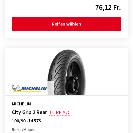
76,12 Fr.
Reifen wählen
MICHELIN
City Grip 2 Rear
TL
RF
M/C
100/90 -14 57S
Roller/Moped