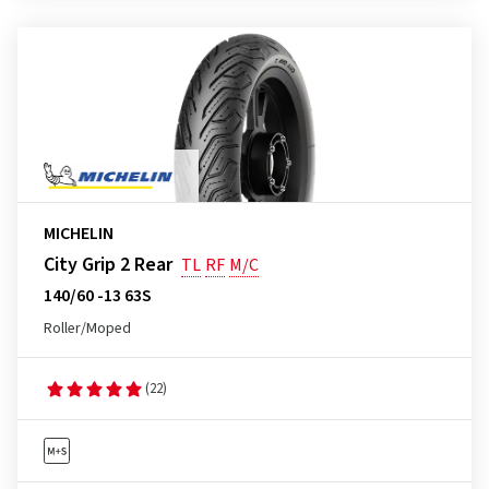
MICHELIN
City Grip 2 Rear
TL
RF
M/C
140/60 -13 63S
Roller/Moped
(22)