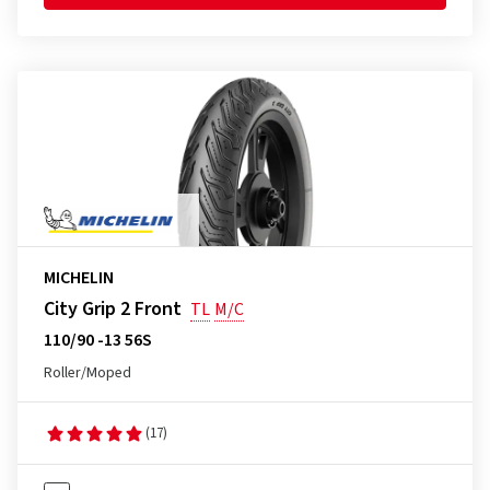
MICHELIN
City Grip 2 Front
TL
M/C
110/90 -13 56S
Roller/Moped
(17)