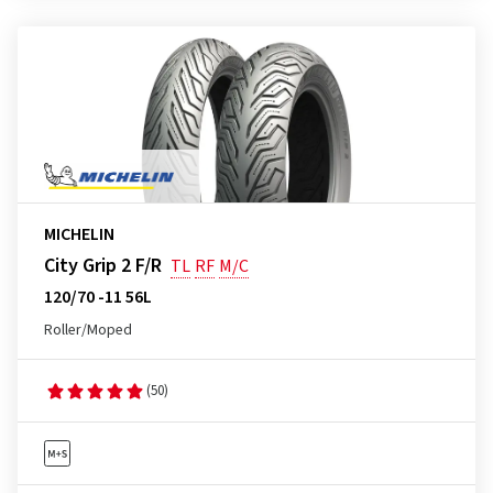
MICHELIN
City Grip 2 F/R
TL
RF
M/C
120/70 -11 56L
Roller/Moped
(50)