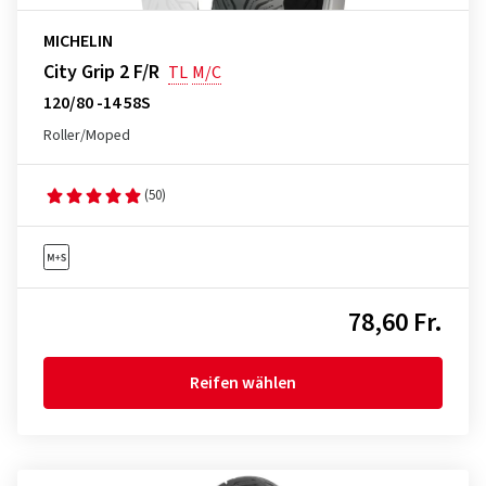
MICHELIN
City Grip 2 F/R
TL
M/C
120/80 -14 58S
Roller/Moped
(50)
78,60 Fr.
Reifen wählen