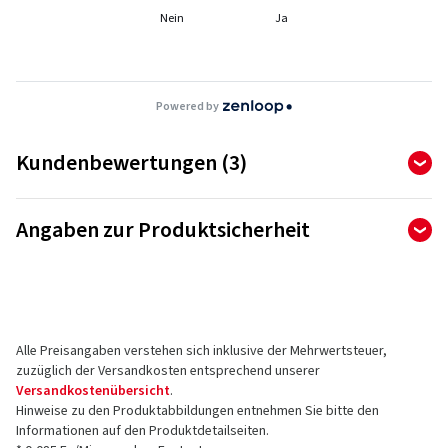
Nein
Ja
Powered by
Kundenbewertungen (3)
5,00
Ø
/ 5 Sterne
Angaben zur Produktsicherheit
von insgesamt 3 Bewertungen
Hersteller
Bewertungen können nur von Kunden veröffentlicht werden,
die den Artikel
bestellt und erhalten
haben.
Tomason GmbH
An der Walkmühle 2
Alle Preisangaben verstehen sich inklusive der Mehrwertsteuer,
45356 Essen
5 Sterne
(3)
zuzüglich der Versandkosten entsprechend unserer
Deutschland
4 Sterne
(0)
Versandkostenübersicht
.
Hinweise zu den Produktabbildungen entnehmen Sie bitte den
3 Sterne
(0)
Kontakt für Produktsicherheit (kein
Informationen auf den Produktdetailseiten.
2 Sterne
(0)