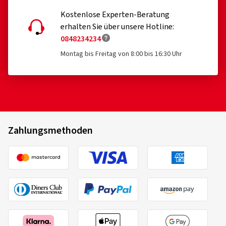
Kostenlose Experten-Beratung
11.12.2024
erhalten Sie über unsere Hotline:
0848234234
Verifizierter Kauf
Montag bis Freitag von 8:00 bis 16:30 Uhr
Stanislav M., Deutschland
Felgengröße in Zoll:
9x20 - ET 33 - LK 5x112
Farbe:
black copper
Zahlungsmethoden
06.05.2023
Verifizierter Kauf
Tino B., Österreich
Felgengröße in Zoll:
9x20 - ET 40 - LK 5x112
Farbe:
Anthracite Diamond Polished