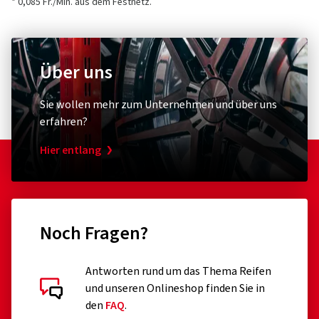
Kundensupport)
* 0,085 Fr./Min. aus dem Festnetz.
1 Sterne
(0)
E-Mail:
info@tomason.de
Über uns
Sie wollen mehr zum Unternehmen und über uns
erfahren?
Hier entlang
Noch Fragen?
Kundenbewertungen im Detail
Antworten rund um das Thema Reifen
und unseren Onlineshop finden Sie in
den
FAQ
.