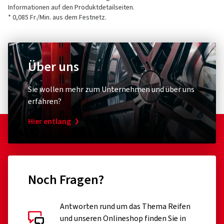
Kontakt für Produktsicherheit (kein
Informationen auf den Produktdetailseiten.
2 Sterne
(0)
Kundensupport)
* 0,085 Fr./Min. aus dem Festnetz.
1 Sterne
(0)
E-Mail:
info@tomason.de
Über uns
Sie wollen mehr zum Unternehmen und über uns
erfahren?
Hier entlang
Noch Fragen?
Kundenbewertungen im Detail
Antworten rund um das Thema Reifen
und unseren Onlineshop finden Sie in