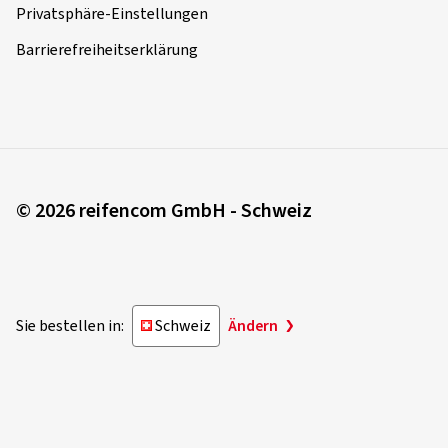
Privatsphäre-Einstellungen
Jörg H., Deutschland
Barrierefreiheitserklärung
Alles super gelaufen immer wieder gerne
Felgengröße in Zoll:
8,5x19 - ET 45 - LK 5x112
Farbe:
bright silver
© 2026 reifencom GmbH - Schweiz
02.05.2022
Verifizierter Kauf
Eva W., Österreich
Sie bestellen in:
Schweiz
Ändern
cooles Design entworfen für die neuen
Autogenerationen , eyecatcher, der sich von den bisher
gebräuchlichen Modellen abhebt.