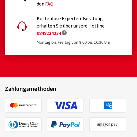
den
FAQ
.
Kostenlose Experten-Beratung
20.05.2025
erhalten Sie über unsere Hotline:
0848234234
Verifizierter Kauf
Montag bis Freitag von 8:00 bis 16:30 Uhr
Thomas F., Deutschland
Sehr gut verpackt
Felgengröße in Zoll:
8x18 - ET 35 - LK 5x112
Farbe:
Dark hyper black polished
Zahlungsmethoden
Felgen montiert auf:
Sommerreifen
26.06.2024
Verifizierter Kauf