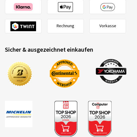
Raimund U., Österreich
Felgengröße in Zoll:
8,5x19 - ET 40 - LK 5x114,3
Rechnung
Vorkasse
Farbe:
BLACK PAINTED
Felgen montiert auf:
Sommerreifen
Fahrzeugtyp:
Tesla Model 3 (003)
Sicher & ausgezeichnet einkaufen
06.02.2023
Verifizierter Kauf
Christian T., Deutschland
Super Felgen, nur warum silberfarbige Schrauben bei
schwarzen Felgen mitgeliefert werden verstehe ich
nicht