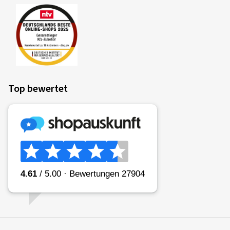
Felgengröße in Zoll:
7,5x17 - ET 47 - LK 5x114,3
Farbe:
BLACK PAINTED
01.12.2022
Top bewertet
Verifizierter Kauf
Heiko H., Deutschland
Hat alles sehr gut geklappt. Jederzeit gerne wieder
Felgengröße in Zoll:
8,5x19 - ET 45 - LK 5x112
Farbe:
bright silver
28.11.2022