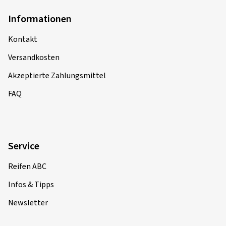
Verifizierter Kauf
Informationen
Uwe K., Deutschland
Kontakt
Fairer preis,schneller Versandt und die Felge wurde in
einwandfreiem Zustand geliefert.
Versandkosten
Akzeptierte Zahlungsmittel
Felgengröße in Zoll:
8x18 - ET 40 - LK 5x114,3
Farbe:
Dark hyper black polished
FAQ
01.11.2022
Service
Verifizierter Kauf
Reifen ABC
Thomas S., Deutschland
Infos & Tipps
Dimension:
8,5x19 - ET 40 - LK 5x114,3
Newsletter
Farbe:
BLACK PAINTED