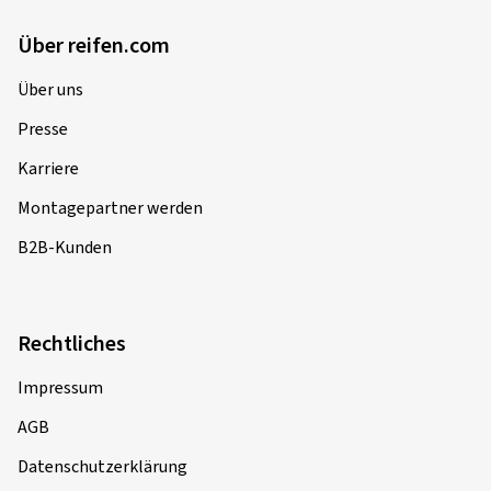
Über reifen.com
30.08.2022
Über uns
Verifizierter Kauf
Presse
Karriere
Nicolas L., Schweiz
Montagepartner werden
brauchte eine Einzelfelge und war noch unsicher was
bestellen. Bekam tolle Unterstützung und es hat alles
B2B-Kunden
wunderbar geklappt.
Felgengröße in Zoll:
8x18 - ET 35 - LK 5x112
Farbe:
BLACK PAINTED
Rechtliches
Impressum
AGB
12.08.2022
Datenschutzerklärung
Verifizierter Kauf