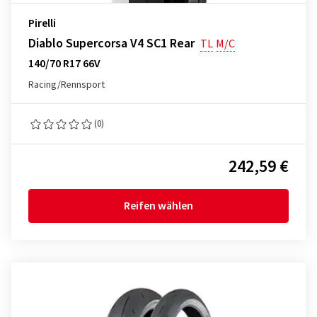
Pirelli
Diablo Supercorsa V4 SC1 Rear
TL
M/C
140/70 R17 66V
Racing/Rennsport
(0)
242,59 €
Reifen wählen