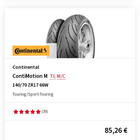
Continental
ContiMotion M
TL
M/C
140/70 ZR17 66W
Touring/Sport-Touring
(30)
85,26 €