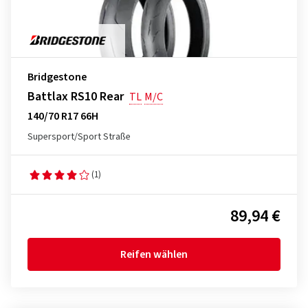
Bridgestone
Battlax RS10 Rear
TL
M/C
140/70 R17 66H
Supersport/Sport Straße
(1)
89,94 €
Reifen wählen