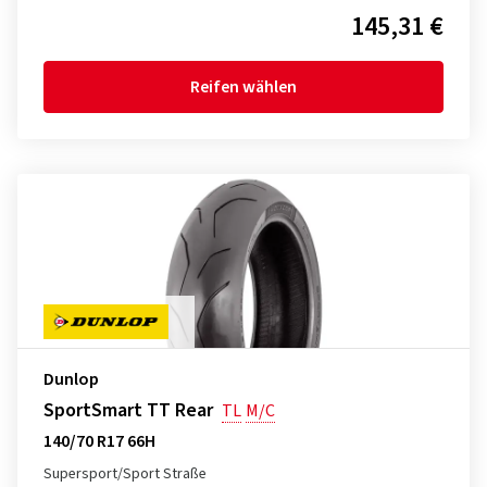
145,31 €
Reifen wählen
Dunlop
SportSmart TT Rear
TL
M/C
140/70 R17 66H
Supersport/Sport Straße