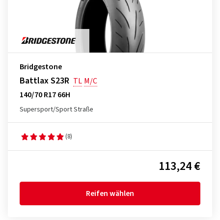
Bridgestone
Battlax S23R
TL
M/C
140/70 R17 66H
Supersport/Sport Straße
(8)
113,24 €
Reifen wählen