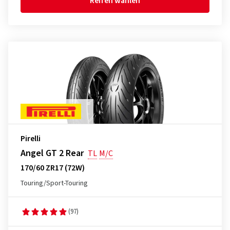
Reifen wählen
Pirelli
Angel GT 2 Rear
TL
M/C
170/60 ZR17 (72W)
Touring/Sport-Touring
(97)