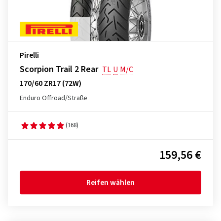
Pirelli
Scorpion Trail 2 Rear
TL
U
M/C
170/60 ZR17 (72W)
Enduro Offroad/Straße
(168)
159,56 €
Reifen wählen