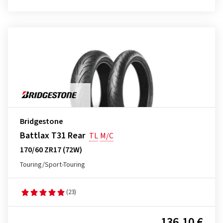
Bridgestone
Battlax T31 Rear
TL
M/C
170/60 ZR17 (72W)
Touring/Sport-Touring
(23)
136,10 €