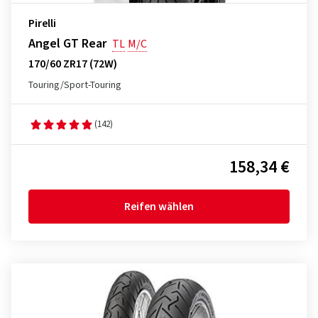
Pirelli
Angel GT Rear
TL
M/C
170/60 ZR17 (72W)
Touring/Sport-Touring
(142)
158,34 €
Reifen wählen