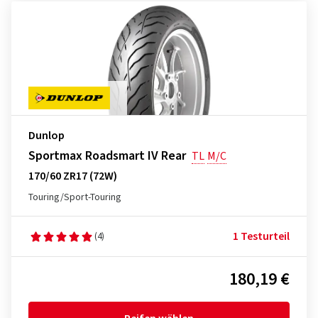
Dunlop
Sportmax Roadsmart IV Rear
TL
M/C
170/60 ZR17 (72W)
Touring/Sport-Touring
1 Testurteil
(4)
180,19 €