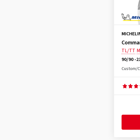
MICHELI
Comman
TL/TT
M
90/90 -2
Custom/C