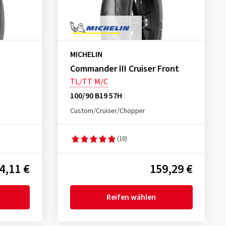
MICHELIN
Commander III Cruiser Front
TL/TT
M/C
100/90 B19 57H
Custom/Cruiser/Chopper
(10)
4,11 €
159,29 €
Reifen wählen