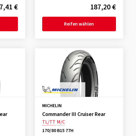
7,41 €
187,20 €
Reifen wählen
MICHELIN
ear
Commander III Cruiser Rear
TL/TT
M/C
170/80 B15 77H