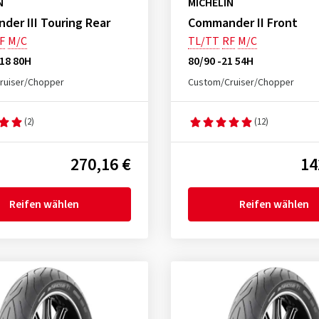
N
MICHELIN
er III Touring Rear
Commander II Front
F
M/C
TL/TT
RF
M/C
18 80H
80/90 -21 54H
ruiser/Chopper
Custom/Cruiser/Chopper
(2)
(12)
270,16 €
14
Reifen wählen
Reifen wählen