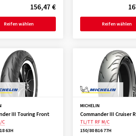
156,47 €
16
Reifen wählen
Reifen wählen
N
MICHELIN
er III Touring Front
Commander III Cruiser R
/C
TL/TT
RF
M/C
18 63H
150/80 B16 77H