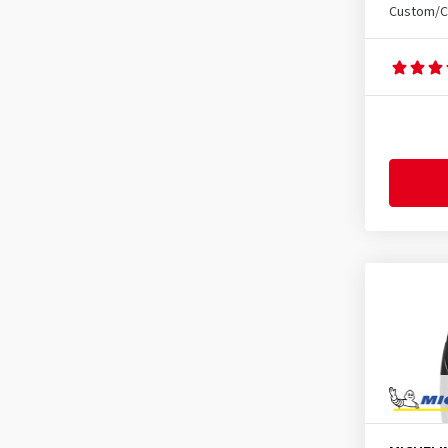
Commander III Touring Rear
(3)
Custom/C