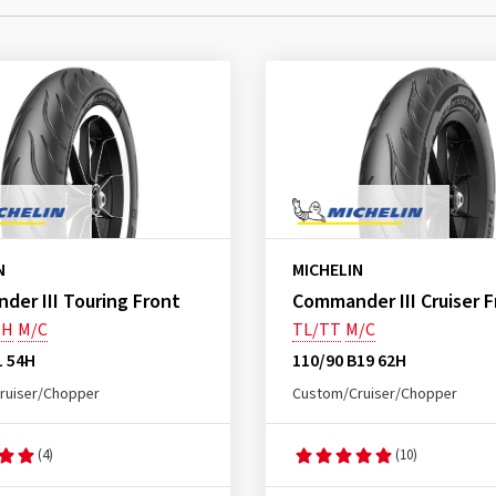
N
MICHELIN
er III Touring Front
Commander III Cruiser F
MH
M/C
TL/TT
M/C
1 54H
110/90 B19 62H
ruiser/Chopper
Custom/Cruiser/Chopper
(4)
(10)