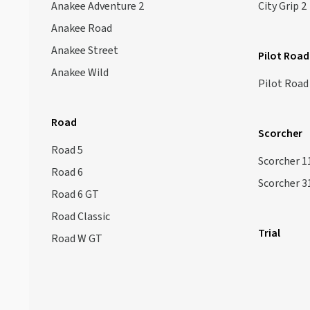
Anakee Adventure 2
City Grip 2
Anakee Road
Anakee Street
Pilot Road
Anakee Wild
Pilot Road
Road
Scorcher
Road 5
Scorcher 1
Road 6
Scorcher 3
Road 6 GT
Road Classic
Trial
Road W GT