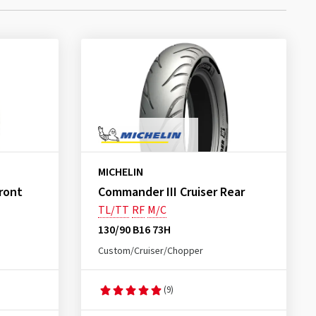
MICHELIN
ront
Commander III Cruiser Rear
TL/TT
RF
M/C
130/90 B16 73H
Custom/Cruiser/Chopper
(9)