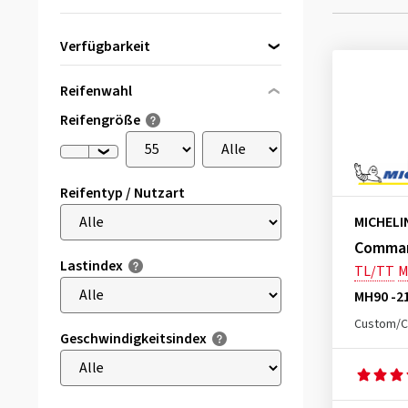
Verfügbarkeit
Direkt lieferbar
(7)
Reifenwahl
Reifengröße
Reifentyp / Nutzart
MICHELI
Command
Lastindex
TL/TT
MH90 -2
Custom/C
Geschwindigkeitsindex