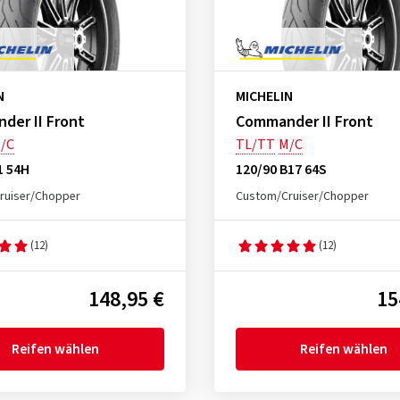
N
MICHELIN
der II Front
Commander II Front
/C
TL/TT
M/C
1 54H
120/90 B17 64S
ruiser/Chopper
Custom/Cruiser/Chopper
(12)
(12)
148,95 €
15
Reifen wählen
Reifen wählen