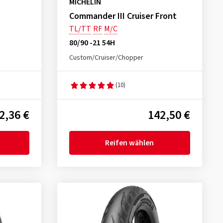
MICHELIN
Commander III Cruiser Front
TL/TT
RF
M/C
80/90 -21 54H
Custom/Cruiser/Chopper
(10)
2,36 €
142,50 €
Reifen wählen