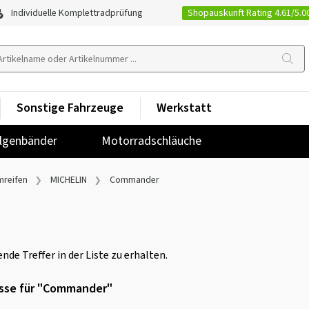
Shopauskunft Rating 4.61/5.0
Individuelle Komplettradprüfung
Sonstige Fahrzeuge
Werkstatt
lgenbänder
Motorradschläuche
mreifen
MICHELIN
Commander
nde Treffer in der Liste zu erhalten.
isse für "Commander"