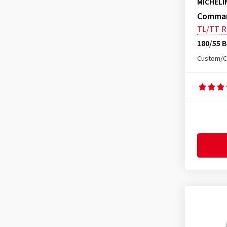
MICHELI
Command
TL/TT
R
180/55 B
Custom/C