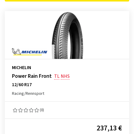
MICHELIN
Power Rain Front
TL
NHS
12/60 R17
Racing/Rennsport
(0)
237,13 €