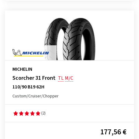
MICHELIN
Scorcher 31 Front
TL
M/C
110/90 B19 62H
Custom/Cruiser/Chopper
(2)
177,56 €