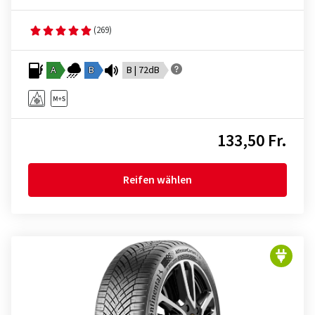
(269)
A
B
B | 72dB
133,50 Fr.
Reifen wählen