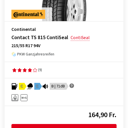
Continental
Contact TS 815 ContiSeal
ContiSeal
215/55 R17 94V
PKW Ganzjahresreifen
(9)
C
C
B | 71dB
164,90 Fr.