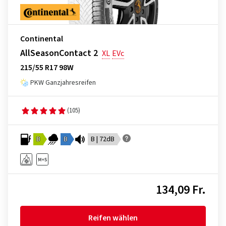
Continental
AllSeasonContact 2
XL
EVc
215/55 R17 98W
PKW Ganzjahresreifen
(105)
B
B
B | 72dB
134,09 Fr.
Reifen wählen