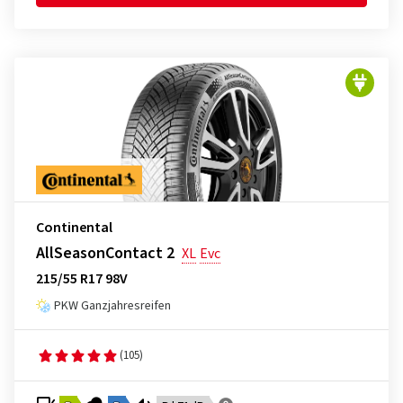
Continental
AllSeasonContact 2
XL
Evc
215/55 R17 98V
PKW Ganzjahresreifen
(105)