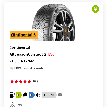
Continental
AllSeasonContact 2
EVc
215/55 R17 94V
PKW Ganzjahresreifen
(105)
B
B
B | 70dB