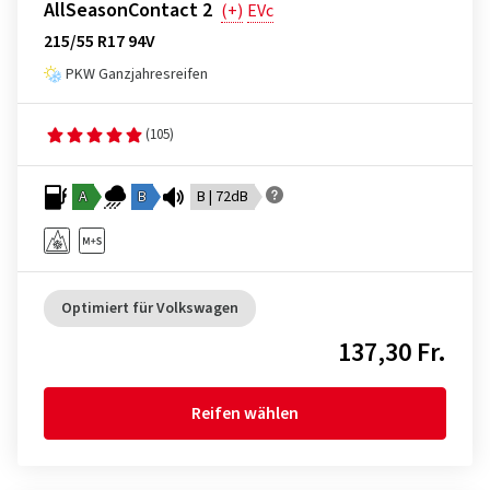
AllSeasonContact 2
(+)
EVc
215/55 R17 94V
PKW Ganzjahresreifen
(105)
A
B
B | 72dB
Optimiert für Volkswagen
137,30 Fr.
Reifen wählen