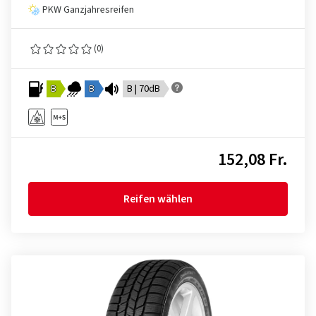
PKW Ganzjahresreifen
(0)
B
B
B | 70dB
152,08 Fr.
Reifen wählen