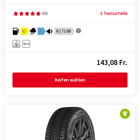
2 Testurteile
(60)
C
C
B | 71dB
143,08 Fr.
Reifen wählen