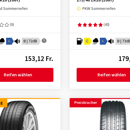
R20 (106Y)
275/40 ZR20 (106Y)
ad Sommerreifen
PKW Sommerreifen
(0)
(43)
A
B | 72dB
C
A
B | 73d
153,12 Fr.
179,
Reifen wählen
Reifen wählen
ng
Preiskracher