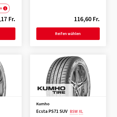
rn
17 Fr.
116,60 Fr.
Reifen wählen
Kumho
Ecsta PS71 SUV
BSW
XL