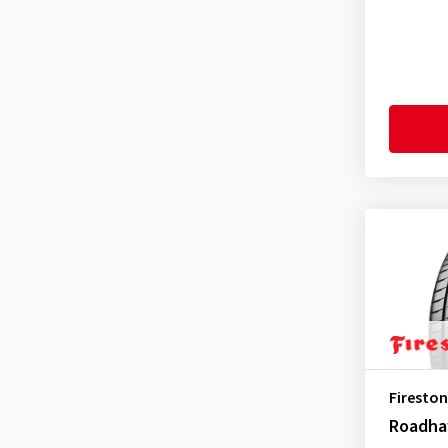
Rotalla
(1)
Sailun
(1)
Sava
(1)
Semperit
(1)
Sumitomo
(1)
Sunny
(1)
Superia Tires
(1)
Toyo
(2)
Tracmax
(1)
Tristar
(1)
Uniroyal
(1)
Vredestein
(2)
Westlake
(1)
Firesto
Yokohama
(8)
Roadh