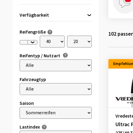
Verfügbarkeit
Direkt lieferbar
(8)
Reifengröße
102
passen
Reifentyp / Nutzart
Empfehlu
Fahrzeugtyp
Saison
Vredest
Ultrac 
Lastindex