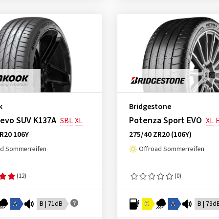
k
Bridgestone
 evo SUV K137A
Potenza Sport EVO
SBL
XL
XL
R20 106Y
275/40 ZR20 (106Y)
ad Sommerreifen
Offroad Sommerreifen
(12)
(0)
A
B | 71dB
C
A
B | 73d