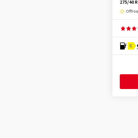
275/40 R
Offro
C