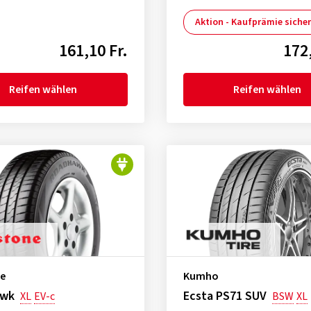
Aktion - Kaufprämie siche
161,10 Fr.
172,
Reifen wählen
Reifen wählen
ne
Kumho
awk
Ecsta PS71 SUV
XL
EV-c
BSW
XL