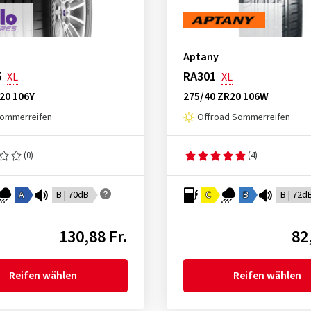
Aptany
5
RA301
XL
XL
20 106Y
275/40 ZR20 106W
ommerreifen
Offroad Sommerreifen
(0)
(4)
A
B | 70dB
C
B
B | 72d
130,88 Fr.
82
Reifen wählen
Reifen wählen