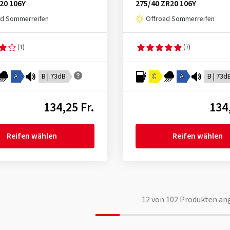
20 106Y
275/40 ZR20 106Y
ad Sommerreifen
Offroad Sommerreifen
(1)
(7)
A
B | 73dB
C
A
B | 73d
134,25 Fr.
134,
Reifen wählen
Reifen wählen
12
von
102
Produkten an