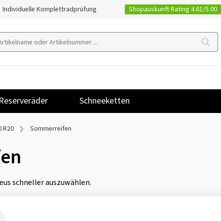
Shopauskunft Rating 4.61/5.00
Individuelle Komplettradprüfung
Reserveräder
Schneeketten
0 R20
Sommerreifen
fen
eus schneller auszuwählen.