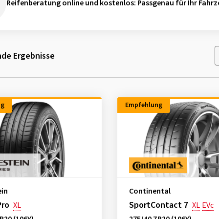
Reifenberatung online und kostenlos
: Passgenau für Ihr Fahrz
de Ergebnisse
ng
Empfehlung
ein
Continental
Pro
SportContact 7
XL
XL
EVc