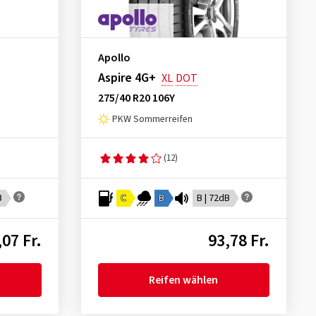
Apollo
Aspire 4G+
XL
DOT
275/40 R20 106Y
PKW Sommerreifen
(12)
B
C
B
B | 72dB
,07 Fr.
93,78 Fr.
Reifen wählen