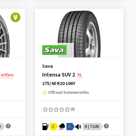
Sava
Intensa SUV 2
Enliten
XL
275/40 R20 106Y
Offroad Sommerreifen
(0)
B
C
A
B | 72dB