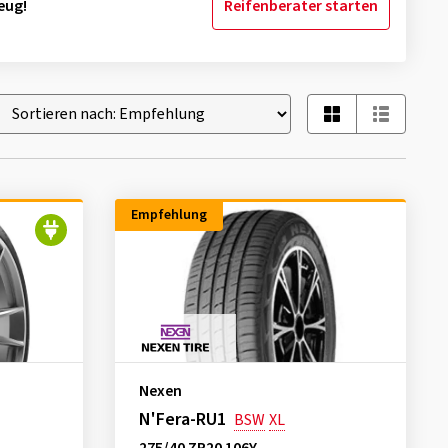
eug!
Reifenberater starten
Empfehlung
Nexen
N'Fera-RU1
BSW
XL