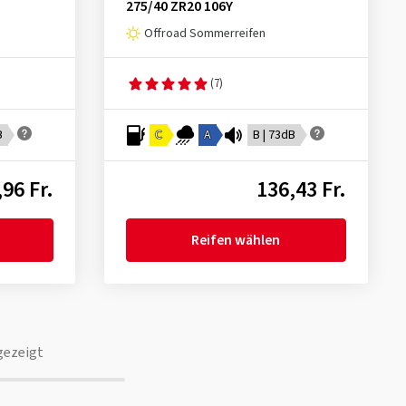
275/40 ZR20 106Y
Offroad Sommerreifen
(7)
B
C
A
B | 73dB
96 Fr.
136,43 Fr.
Reifen wählen
gezeigt