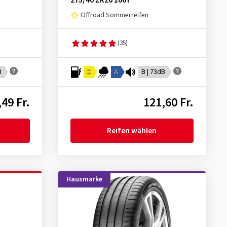
275/40 ZR20 106Y
Offroad Sommerreifen
(35)
B
C
A
B | 73dB
49 Fr.
121,60 Fr.
Reifen wählen
Hausmarke