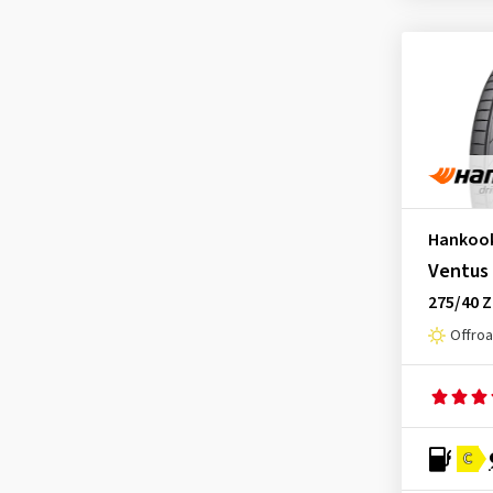
Laufenn
(2)
Linglong
(1)
Mastersteel
(1)
Matador
(1)
Maxxis
(2)
MICHELIN
(9)
Momo
(1)
Hankoo
Nexen
(3)
Ventus
Nokian Tyres
(3)
275/40 Z
Nordexx
(1)
Offro
Petlas
(1)
Pirelli
(9)
Radar
(2)
C
Roadhog
(1)