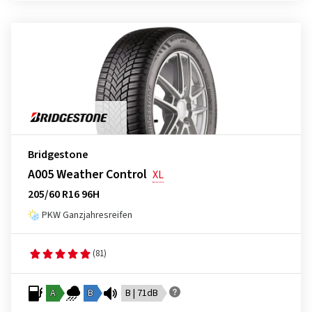
Bridgestone
A005 Weather Control
XL
205/60 R16 96H
PKW Ganzjahresreifen
(81)
A
B
B | 71dB