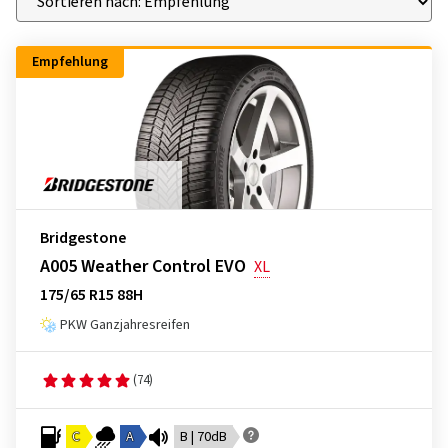
Empfehlung
Bridgestone
A005 Weather Control EVO
XL
175/65 R15 88H
PKW Ganzjahresreifen
(74)
C
A
B | 70dB