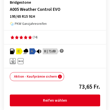
Bridgestone
A005 Weather Control EVO
195/65 R15 91H
PKW Ganzjahresreifen
(74)
C
A
B | 71dB
Aktion - Kaufprämie sichern
73,65 Fr.
Reifen wählen