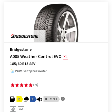
Bridgestone
A005 Weather Control EVO
XL
185/60 R15 88V
PKW Ganzjahresreifen
(74)
C
A
B | 71dB