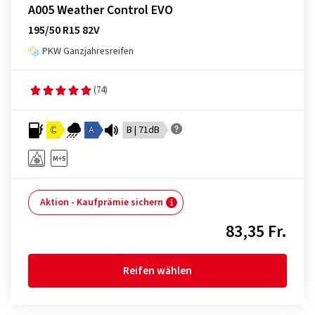
A005 Weather Control EVO
195/50 R15 82V
PKW Ganzjahresreifen
(74)
C
A
B | 71dB
Aktion - Kaufprämie sichern
83,35 Fr.
Reifen wählen