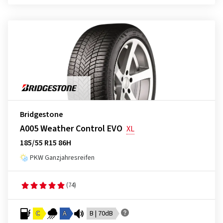
Bridgestone
A005 Weather Control EVO
XL
185/55 R15 86H
PKW Ganzjahresreifen
(74)
C
A
B | 70dB