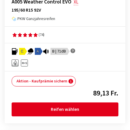
A005 Weather Control EVO
XL
195/60 R15 92V
PKW Ganzjahresreifen
(74)
C
A
B | 71dB
Aktion - Kaufprämie sichern
89,13 Fr.
Reifen wählen