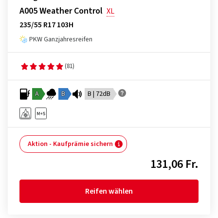
A005 Weather Control
XL
235/55 R17 103H
PKW Ganzjahresreifen
(81)
A
B
B | 72dB
Aktion - Kaufprämie sichern
131,06 Fr.
Reifen wählen