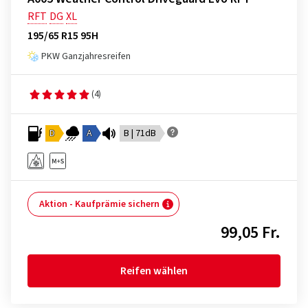
RFT
DG
XL
195/65 R15 95H
PKW Ganzjahresreifen
(4)
D
A
B | 71dB
Aktion - Kaufprämie sichern
99,05 Fr.
Reifen wählen