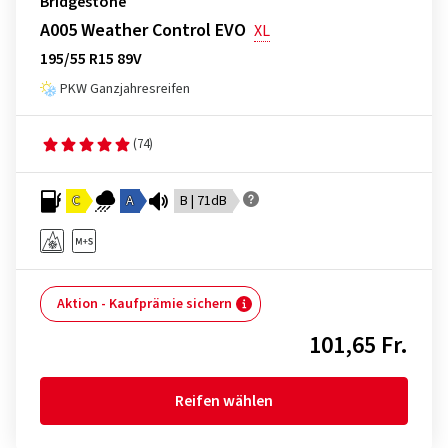
Bridgestone
A005 Weather Control EVO
XL
195/55 R15 89V
PKW Ganzjahresreifen
(74)
C
A
B | 71dB
Aktion - Kaufprämie sichern
101,65 Fr.
Reifen wählen