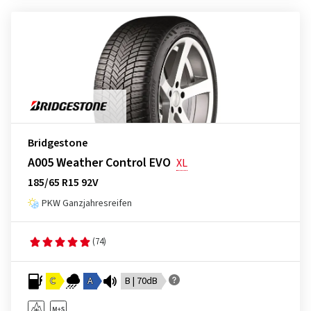
Bridgestone
A005 Weather Control EVO
XL
185/65 R15 92V
PKW Ganzjahresreifen
(74)
C
A
B | 70dB