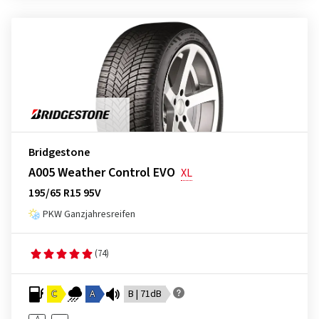
Bridgestone
A005 Weather Control EVO
XL
195/65 R15 95V
PKW Ganzjahresreifen
(74)
C
A
B | 71dB