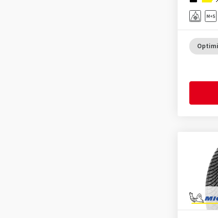
Hifly
(27)
X-Ice Snow+
(6)
Imperial
(202)
Infinity
(4)
Optimi
Kingstar
(2)
KLEBER
(64)
Kormoran
(89)
Kumho
(410)
Landsail
(10)
Lassa
(20)
Laufenn
(108)
Leao
(33)
Linglong
(51)
Marshal
(1)
Mastersteel
(2)