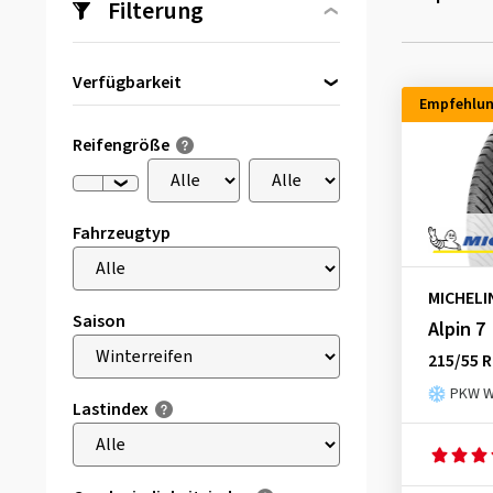
Filterung
Verfügbarkeit
Empfehlu
Direkt lieferbar
(4)
Reifengröße
Fahrzeugtyp
MICHELI
Saison
Alpin 7
215/55 R
PKW Wi
Lastindex