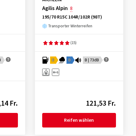
Agilis Alpin
8
195/70 R15C 104R/102R (98T)
Transporter Winterreifen
(15)
B
D
B
B | 73dB
14 Fr.
121,53 Fr.
Reifen wählen