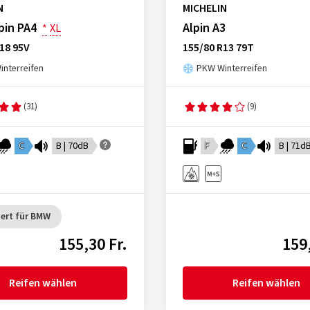
N
MICHELIN
lpin PA4
Alpin A3
*
XL
18 95V
155/80 R13 79T
nterreifen
PKW Winterreifen
(31)
(9)
C
B | 70dB
F
C
B | 71d
ert für BMW
155,30 Fr.
159,
Reifen wählen
Reifen wählen