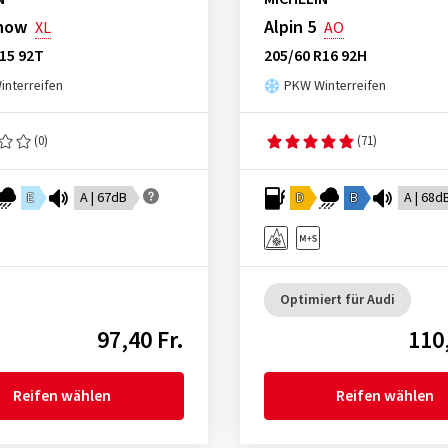
Snow
Alpin 5
XL
AO
15 92T
205/60 R16 92H
nterreifen
PKW Winterreifen
(0)
(71)
E
A | 67dB
D
B
A | 68d
Optimiert für Audi
97,40 Fr.
110,
Reifen wählen
Reifen wählen