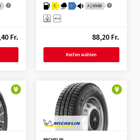
B
C
B
A | 69dB
,40 Fr.
88,20 Fr.
Reifen wählen
MICHELIN