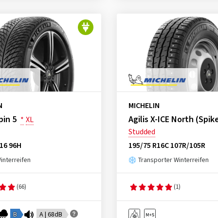
N
MICHELIN
pin 5
Agilis X-ICE North (Spik
*
XL
Studded
16 96H
195/75 R16C 107R/105R
nterreifen
Transporter Winterreifen
(66)
(1)
B
A | 68dB