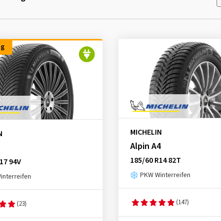
ng
MICHELIN
N
Alpin A4
185/60 R14 82T
17 94V
PKW Winterreifen
nterreifen
(147)
(23)