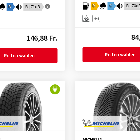
D
C
B | 70d
B
B | 71dB
84
146,88 Fr.
Reifen wählen
Reifen wählen
N
MICHELIN