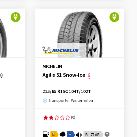
MICHELIN
e)
Agilis 51 Snow-Ice
6
215/65 R15C 104T/102T
Transporter Winterreifen
(0)
D
A
B | 71dB