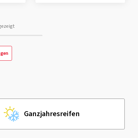
gezeigt
igen
Ganzjahres­reifen