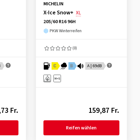
MICHELIN
X-Ice Snow+
XL
205/60 R16 96H
PKW Winterreifen
(0)
B
C
D
A | 69dB
73 Fr.
159,87 Fr.
Reifen wählen