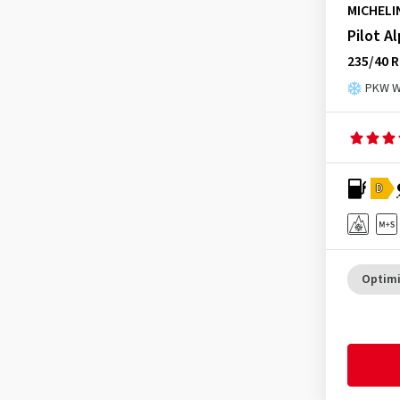
Matador
(110)
MICHELI
Pilot A
Maxtrek
(39)
235/40 R
Maxxis
(164)
PKW Wi
Mazzini
(2)
Minerva
(117)
Mirage
(23)
Momo
(1)
D
Nankang
(141)
Nexen
(389)
Nokian Tyres
(284)
Optimi
Nordexx
(5)
Optimo
(45)
Ovation
(70)
Petlas
(60)