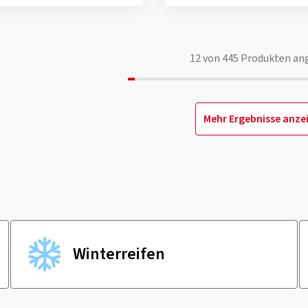
12
von
445
Produkten an
Mehr Ergebnisse anze
Winter­reifen