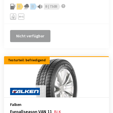
D
D
B | 73dB
Nicht verfügbar
Testurteil: befriedigend
Falken
Euroallseason VAN 11
BLK