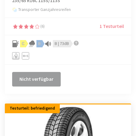
235/65 R16C 115S/113S
Transporter Ganzjahresreifen
1 Testurteil
(6)
C
B
B | 73dB
Nicht verfügbar
Testurteil: befriedigend