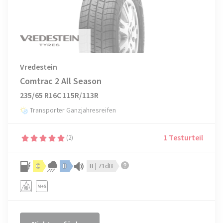
Vredestein
Comtrac 2 All Season
235/65 R16C 115R/113R
Transporter Ganzjahresreifen
1 Testurteil
(2)
C
B
B | 71dB