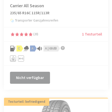
Carrier All Season
235/65 R16C 115R/113R
Transporter Ganzjahresreifen
1 Testurteil
(20)
C
A
A | 68dB
Nicht verfügbar
Testurteil: befriedigend