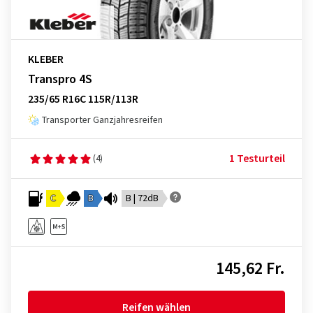
KLEBER
Transpro 4S
235/65 R16C 115R/113R
Transporter Ganzjahresreifen
1 Testurteil
(4)
C
B
B | 72dB
145,62 Fr.
Reifen wählen