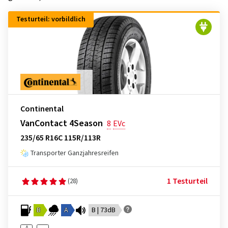
Testurteil: vorbildlich
Continental
VanContact 4Season
8
EVc
235/65 R16C 115R/113R
Transporter Ganzjahresreifen
1 Testurteil
(28)
B
A
B | 73dB