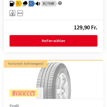
D
B
B | 73dB
129,90 Fr.
Reifen wählen
Testurteil: befriedigend
Pirelli