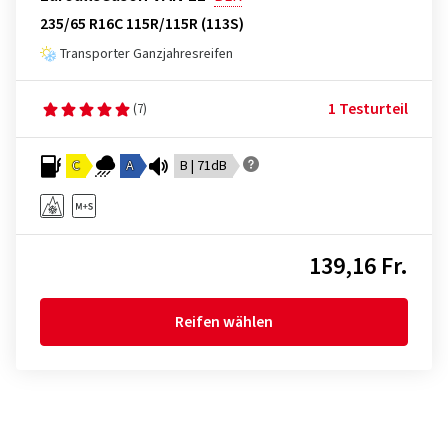
235/65 R16C 115R/115R (113S)
Transporter Ganzjahresreifen
1 Testurteil
(7)
C
A
B | 71dB
139,16 Fr.
Reifen wählen