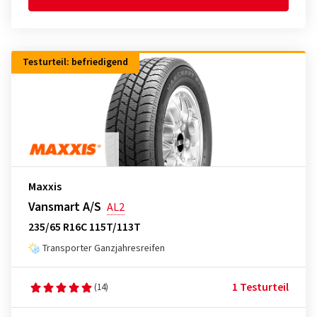
Testurteil: befriedigend
Maxxis
Vansmart A/S
AL2
235/65 R16C 115T/113T
Transporter Ganzjahresreifen
1 Testurteil
(14)