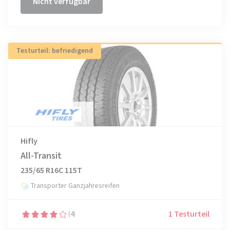
Nicht verfügbar
Testurteil: befriedigend
Hifly
All-Transit
235/65 R16C 115T
Transporter Ganzjahresreifen
1 Testurteil
(4)