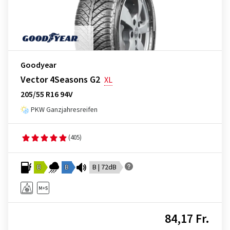
Goodyear
Vector 4Seasons G2
XL
205/55 R16 94V
PKW Ganzjahresreifen
(405)
B
B
B | 72dB
84,17 Fr.