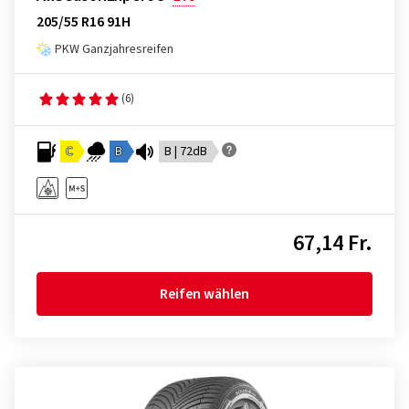
205/55 R16 91H
PKW Ganzjahresreifen
(6)
C
B
B | 72dB
67,14 Fr.
Reifen wählen