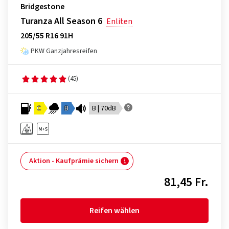
Bridgestone
Turanza All Season 6
Enliten
205/55 R16 91H
PKW Ganzjahresreifen
(45)
C
B
B | 70dB
Aktion - Kaufprämie sichern
81,45 Fr.
Reifen wählen