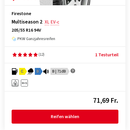
Firestone
Multiseason 2
XL
EV-c
205/55 R16 94V
PKW Ganzjahresreifen
1 Testurteil
(12)
C
B
B | 71dB
71,69 Fr.
Reifen wählen