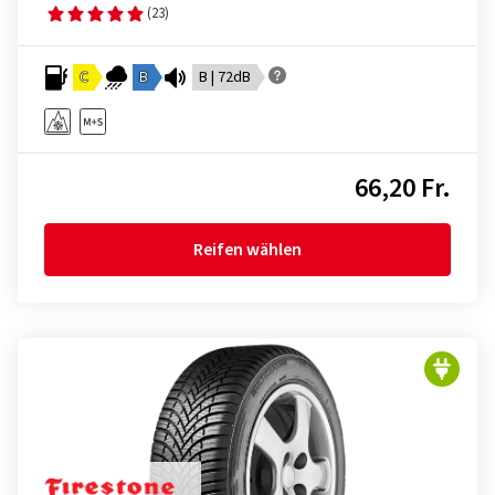
(23)
C
B
B | 72dB
66,20 Fr.
Reifen wählen