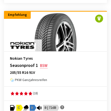
Empfehlung
Nokian Tyres
Seasonproof 1
BSW
205/55 R16 91V
PKW Ganzjahresreifen
(18)
C
B
B | 72dB