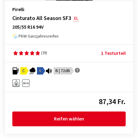
Pirelli
Cinturato All Season SF3
XL
205/55 R16 94V
PKW Ganzjahresreifen
1 Testurteil
(39)
C
A
B | 72dB
87,34 Fr.
Reifen wählen