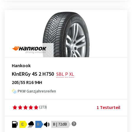
Hankook
KInERGy 4S 2 H750
SBL
P
XL
205/55 R16 94H
PKW Ganzjahresreifen
1 Testurteil
(273)
C
B
B | 72dB