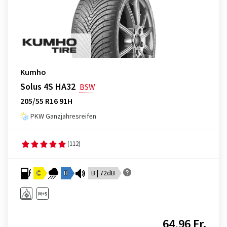
Kumho
Solus 4S HA32
BSW
205/55 R16 91H
PKW Ganzjahresreifen
(112)
C
B
B | 72dB
64,96 Fr.